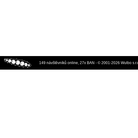
149 návštěvníků online, 27x BAN - © 2001-2026 Wulbo s.r.o