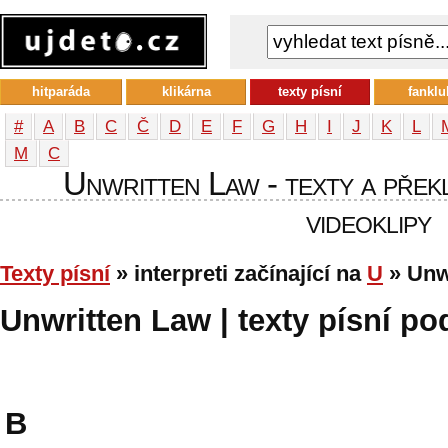
hitparáda
klikárna
texty písní
fanklu
#
A
B
C
Č
D
E
F
G
H
I
J
K
L
М
С
Unwritten Law - texty a překl
videoklipy
Texty písní
» interpreti začínající na
U
» Unw
Unwritten Law | texty písní pod
B