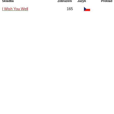
Skladba
Zobrazení
Jazyk
Překlad
I Wish You Well
165