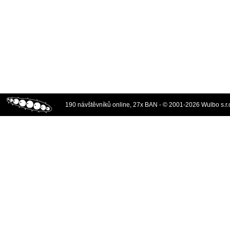
190 návštěvníků online, 27x BAN - © 2001-2026 Wulbo s.r.o