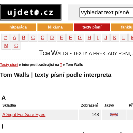
hitparáda
klikárna
texty písní
fanklu
#
A
B
C
Č
D
E
F
G
H
I
J
K
L
М
С
Tom Walls - texty a překlady písní, 
Texty písní
» interpreti začínající na
T
» Tom Walls
Tom Walls | texty písní podle interpreta
A
Skladba
Zobrazení
Jazyk
Př
A Sight For Sore Eyes
148
I