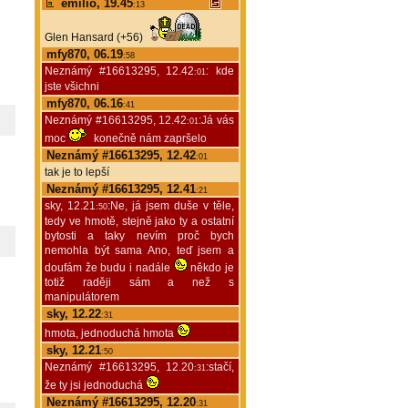
emilio, 19.45
:13
Glen Hansard (+56)
mfy870, 06.19
:58
Neznámý #16613295, 12.42
: kde
:01
jste všichni
mfy870, 06.16
:41
Neznámý #16613295, 12.42
:Já vás
:01
moc
konečně nám zapršelo
Neznámý #16613295, 12.42
:01
tak je to lepší
Neznámý #16613295, 12.41
:21
sky, 12.21
:Ne, já jsem duše v těle,
:50
tedy ve hmotě, stejně jako ty a ostatní
bytosti a taky nevím proč bych
nemohla být sama Ano, teď jsem a
doufám že budu i nadále
někdo je
totiž raději sám a než s
manipulátorem
sky, 12.22
:31
hmota, jednoduchá hmota
sky, 12.21
:50
Neznámý #16613295, 12.20
:stačí,
:31
že ty jsi jednoduchá
Neznámý #16613295, 12.20
:31