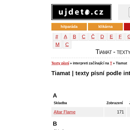
hitparáda
klikárna
#
A
B
C
Č
D
E
F
М
С
Tiamat - texty
Texty písní
» interpreti začínající na
T
» Tiamat
Tiamat | texty písní podle in
A
Skladba
Zobrazení
Altar Flame
171
B