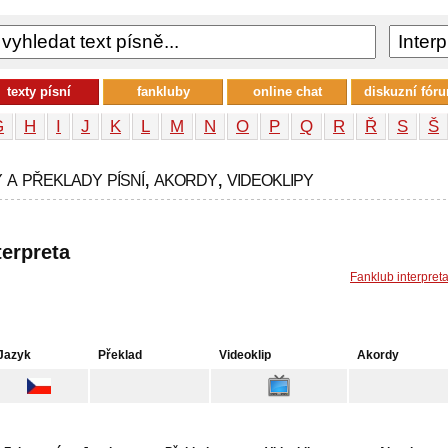
texty písní
fankluby
online chat
diskuzní fór
G
H
I
J
K
L
M
N
O
P
Q
R
Ř
S
Š
 a překlady písní, akordy, videoklipy
terpreta
Fanklub interpret
Jazyk
Překlad
Videoklip
Akordy