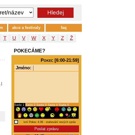
um
akce a festivaly
faq
T
U
V
W
X
Y
Z
Ž
POKECÁME?
Pokec [6:00-21:59]
Jméno:
a
|
Sada 1
Sada 2
Sada 3
Sada 4
Sada 5