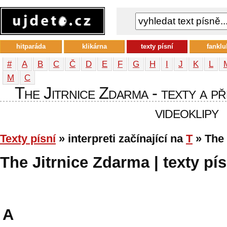
hitparáda
klikárna
texty písní
fanklu
#
A
B
C
Č
D
E
F
G
H
I
J
K
L
М
С
The Jitrnice Zdarma - texty a př
videoklipy
Texty písní
» interpreti začínající na
T
» The 
The Jitrnice Zdarma | texty pís
A