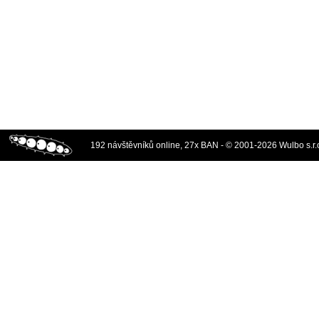
192 návštěvníků online, 27x BAN - © 2001-2026 Wulbo s.r.o