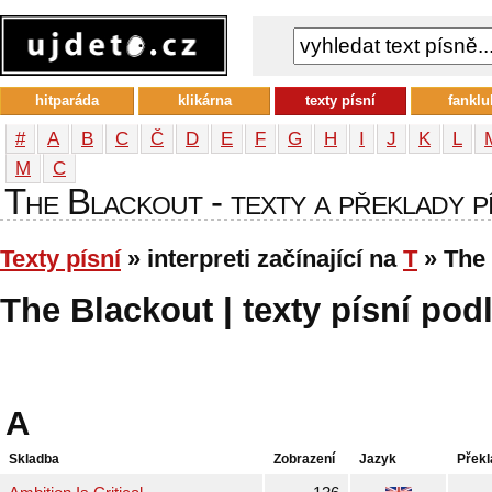
hitparáda
klikárna
texty písní
fanklu
#
A
B
C
Č
D
E
F
G
H
I
J
K
L
М
С
The Blackout - texty a překlady pí
Texty písní
» interpreti začínající na
T
» The
The Blackout | texty písní podl
A
Skladba
Zobrazení
Jazyk
Překl