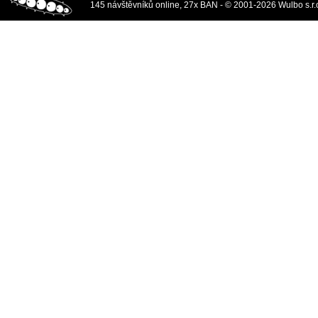
145 návštěvníků online, 27x BAN - © 2001-2026 Wulbo s.r.o