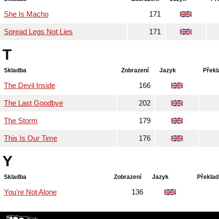
She Is Macho
171
Spread Legs Not Lies
171
T
Skladba
Zobrazení
Jazyk
Překl
The Devil Inside
166
The Last Goodbye
202
The Storm
179
This Is Our Time
176
Y
Skladba
Zobrazení
Jazyk
Překlad
You're Not Alone
136