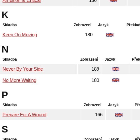
Ambition Is Critical
136
K
Skladba
Zobrazení
Jazyk
Překla
Keep On Moving
180
N
Skladba
Zobrazení
Jazyk
Přek
Never By Your Side
189
No More Waiting
180
P
Skladba
Zobrazení
Jazyk
Př
Prepare For A Wound
166
S
Skladba
Zobrazení
Jazyk
Př