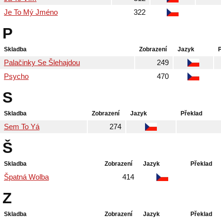
Je To Mý Jméno
322
P
Skladba
Zobrazení
Jazyk
Palačinky Se Šlehajdou
249
Psycho
470
S
Skladba
Zobrazení
Jazyk
Překlad
Sem To Yá
274
Š
Skladba
Zobrazení
Jazyk
Překlad
Špatná Wolba
414
Z
Skladba
Zobrazení
Jazyk
Překlad