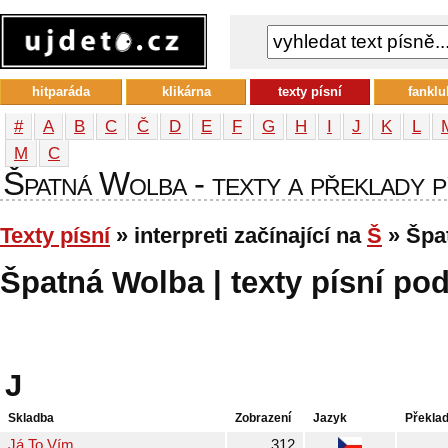
hitparáda
klikárna
texty písní
fanklu
#
A
B
C
Č
D
E
F
G
H
I
J
K
L
М
С
Špatná Wolba - texty a překlady pí
Texty písní
» interpreti začínající na
Š
» Špa
Špatná Wolba | texty písní pod
J
Skladba
Zobrazení
Jazyk
Překla
Já To Vím
312