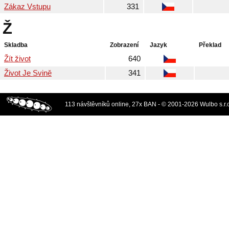
Zákaz Vstupu
331
Ž
Skladba
Zobrazení
Jazyk
Překlad
Žít život
640
Život Je Svině
341
113 návštěvníků online, 27x BAN - © 2001-2026 Wulbo s.r.o