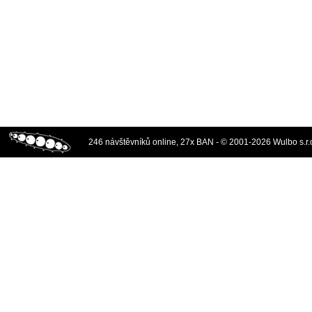
246 návštěvníků online, 27x BAN - © 2001-2026 Wulbo s.r.o