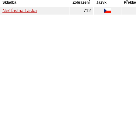
Skladba
Zobrazení
Jazyk
Překla
Nešťastná Láska
712