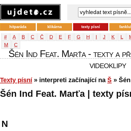
hitparáda
klikárna
texty písní
fanklu
#
A
B
C
Č
D
E
F
G
H
I
J
K
L
М
С
Šén Ind Feat. Marťa - texty a př
videoklipy
Texty písní
» interpreti začínající na
Š
» Šén 
Šén Ind Feat. Marťa | texty pís
N