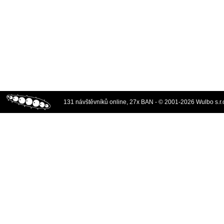
131 návštěvníků online, 27x BAN - © 2001-2026 Wulbo s.r.o