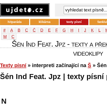
hitparáda
klikárna
texty písní
fanklu
#
A
B
C
Č
D
E
F
G
H
I
J
K
L
М
С
Šén Ind Feat. Jpz - texty a pře
videoklipy
Texty písní
» interpreti začínající na
Š
» Šén 
Šén Ind Feat. Jpz | texty písní
N