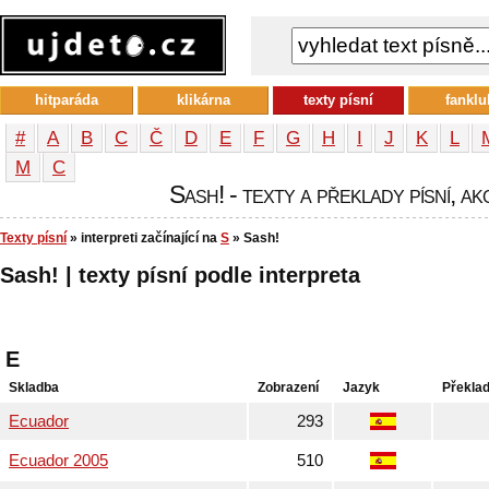
hitparáda
klikárna
texty písní
fanklu
#
A
B
C
Č
D
E
F
G
H
I
J
K
L
М
С
Sash! - texty a překlady písní, ak
Texty písní
» interpreti začínající na
S
» Sash!
Sash! | texty písní podle interpreta
E
Skladba
Zobrazení
Jazyk
Překla
Ecuador
293
Ecuador 2005
510