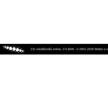
231 návštěvníků online, 27x BAN - © 2001-2026 Wulbo s.r.o