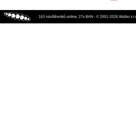
163 návštěvníků online, 27x BAN - © 2001-2026 Wulbo s.r.o