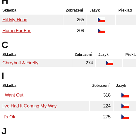
H
Skladba
Zobrazení
Jazyk
Překlad
Hit My Head
265
Hump For Fun
209
C
Skladba
Zobrazení
Jazyk
Překl
Chrrybutt & Firefly
274
I
Skladba
Zobrazení
Jazyk
I Want Out
318
I've Had It Coming My Way
224
It's Ok
275
J