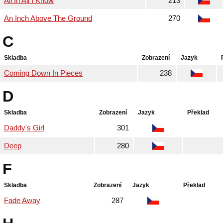
All In All I Know
213
An Inch Above The Ground
270
C
Skladba
Zobrazení
Jazyk
Coming Down In Pieces
238
D
Skladba
Zobrazení
Jazyk
Překlad
Daddy's Girl
301
Deep
280
F
Skladba
Zobrazení
Jazyk
Překlad
Fade Away
287