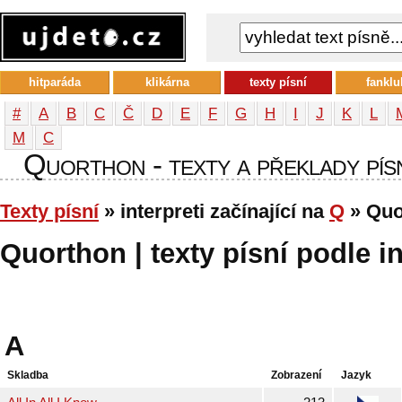
hitparáda
klikárna
texty písní
fanklu
#
A
B
C
Č
D
E
F
G
H
I
J
K
L
М
С
Quorthon - texty a překlady písn
Texty písní
» interpreti začínající na
Q
» Quo
Quorthon | texty písní podle i
A
Skladba
Zobrazení
Jazyk