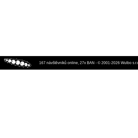
167 návštěvníků online, 27x BAN - © 2001-2026 Wulbo s.r.o