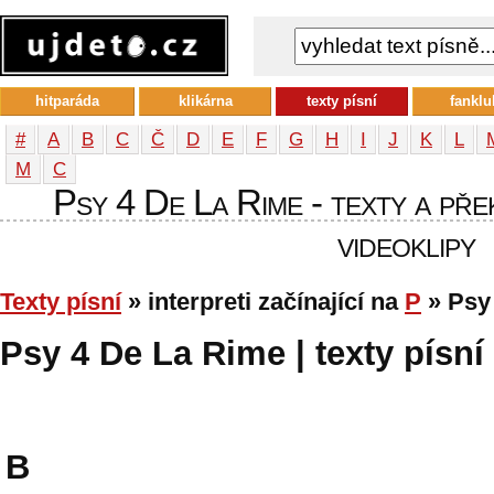
hitparáda
klikárna
texty písní
fanklu
#
A
B
C
Č
D
E
F
G
H
I
J
K
L
М
С
Psy 4 De La Rime - texty a přek
videoklipy
Texty písní
» interpreti začínající na
P
» Psy
Psy 4 De La Rime | texty písní
B