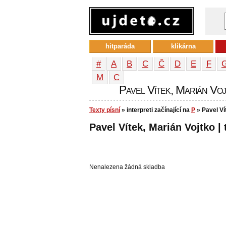
hitparáda
klikárna
#
A
B
C
Č
D
E
F
М
С
Pavel Vítek, Marián Vojt
Texty písní
» interpreti začínající na
P
» Pavel Ví
Pavel Vítek, Marián Vojtko | 
Nenalezena žádná skladba