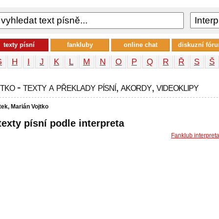
texty písní
fankluby
online chat
diskuzní fór
G
H
I
J
K
L
M
N
O
P
Q
R
Ř
S
Š
ko - texty a překlady písní, akordy, videoklipy
tek, Marián Vojtko
texty písní podle interpreta
Fanklub interpret