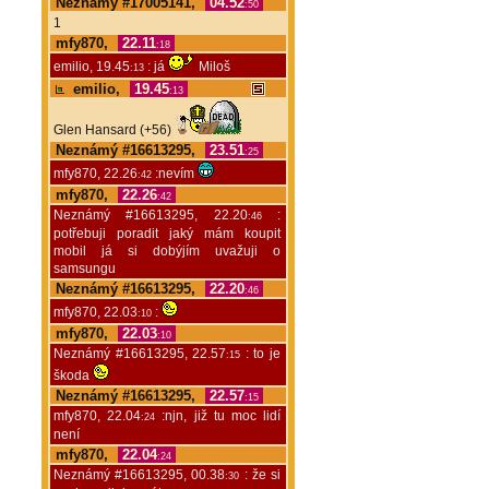
Neznámý #17005141,
04.52
:50
1
mfy870,
22.11
:18
emilio, 19.45
: já
Miloš
:13
emilio,
19.45
:13
Glen Hansard (+56)
Neznámý #16613295,
23.51
:25
mfy870, 22.26
:nevím
:42
mfy870,
22.26
:42
Neznámý #16613295, 22.20
:
:46
potřebuji poradit jaký mám koupit
mobil já si dobýjím uvažuji o
samsungu
Neznámý #16613295,
22.20
:46
mfy870, 22.03
:
:10
mfy870,
22.03
:10
Neznámý #16613295, 22.57
: to je
:15
škoda
Neznámý #16613295,
22.57
:15
mfy870, 22.04
:njn, již tu moc lidí
:24
není
mfy870,
22.04
:24
Neznámý #16613295, 00.38
: že si
:30