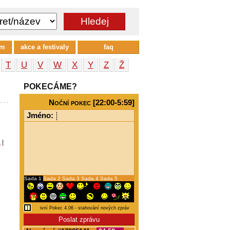
um
akce a festivaly
faq
T
U
V
W
X
Y
Z
Ž
POKECÁME?
Noční pokec [22:00-5:59]
Jméno:
a
|
Sada 1
Sada 2
Sada 3
Sada 4
Sada 5