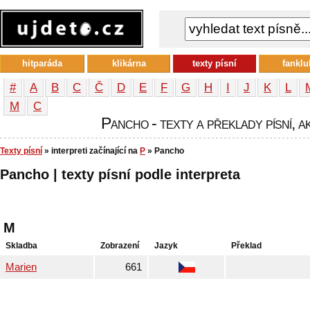
hitparáda
klikárna
texty písní
fanklu
#
A
B
C
Č
D
E
F
G
H
I
J
K
L
М
С
Pancho - texty a překlady písní, a
Texty písní
» interpreti začínající na
P
» Pancho
Pancho | texty písní podle interpreta
M
Skladba
Zobrazení
Jazyk
Překlad
Marien
661