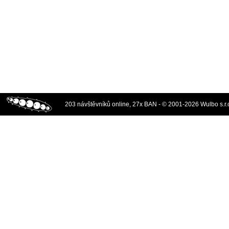
203 návštěvníků online, 27x BAN - © 2001-2026 Wulbo s.r.o