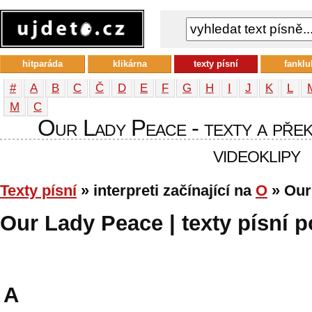
hitparáda
klikárna
texty písní
fanklu
#
A
B
C
Č
D
E
F
G
H
I
J
K
L
М
С
Our Lady Peace - texty a překl
videoklipy
Texty písní
» interpreti začínající na
O
» Our
Our Lady Peace | texty písní p
A