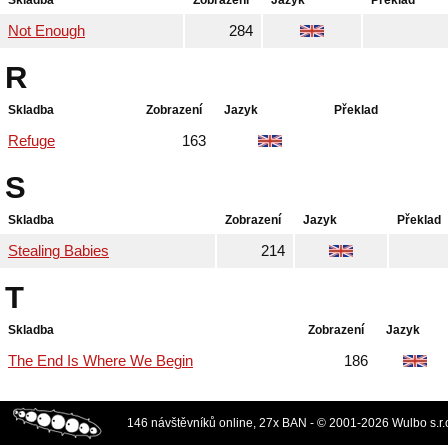
Skladba
Zobrazení
Jazyk
Překlad
Not Enough
284
R
Skladba
Zobrazení
Jazyk
Překlad
Refuge
163
S
Skladba
Zobrazení
Jazyk
Překlad
Stealing Babies
214
T
Skladba
Zobrazení
Jazyk
The End Is Where We Begin
186
146 návštěvníků online, 27x BAN - © 2001-2026 Wulbo s.r.o