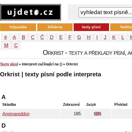
hitparáda
klikárna
texty písní
fanklu
#
A
B
C
Č
D
E
F
G
H
I
J
K
L
М
С
Orkrist - texty a překlady písní, a
Texty písní
» interpreti začínající na
O
» Orkrist
Orkrist | texty písní podle interpreta
A
Skladba
Zobrazení
Jazyk
Překlad
Angmareddon
185
D