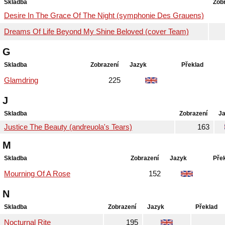
Skladba
Zob
Desire In The Grace Of The Night (symphonie Des Grauens)
Dreams Of Life Beyond My Shine Beloved (cover Team)
G
Skladba
Zobrazení
Jazyk
Překlad
Glamdring
225
J
Skladba
Zobrazení
J
Justice The Beauty (andreuola's Tears)
163
M
Skladba
Zobrazení
Jazyk
Pře
Mourning Of A Rose
152
N
Skladba
Zobrazení
Jazyk
Překlad
Nocturnal Rite
195