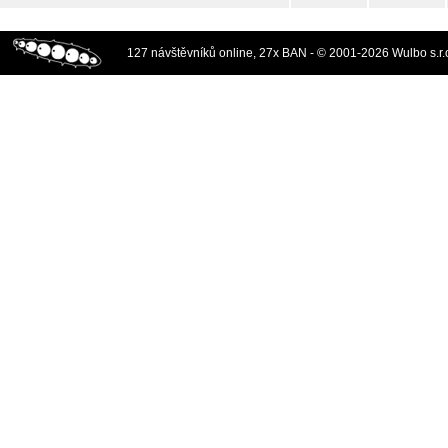
127 návštěvníků online, 27x BAN - © 2001-2026 Wulbo s.r.o