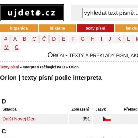
hitparáda
klikárna
texty písní
fanklu
#
A
B
C
Č
D
E
F
G
H
I
J
K
L
М
С
Orion - texty a překlady písní, ak
Texty písní
» interpreti začínající na
O
» Orion
Orion | texty písní podle interpreta
D
Skladba
Zobrazení
Jazyk
Překlad
Další Novej Den
391
C