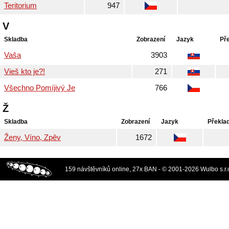
Teritorium
947
V
Skladba
Zobrazení
Jazyk
Př
Vaša
3903
Vieš kto je?!
271
Všechno Pomíjivý Je
766
Ž
Skladba
Zobrazení
Jazyk
Překla
Ženy, Víno, Zpěv
1672
159 návštěvníků online, 27x BAN - © 2001-2026 Wulbo s.r.o