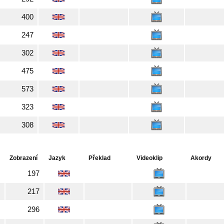
400
247
302
475
573
323
308
Zobrazení
Jazyk
Překlad
Videoklip
Akordy
197
217
296