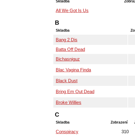
Skladba
Zobra
All We Got Is Us
B
Skladba
Zo
Bang 2 Dis
Batta Off Dead
Bichasniguz
Blac Vagina Finda
Black Dust
Bring Em Out Dead
Broke Willies
C
Skladba
Zobrazení
Conspiracy
310