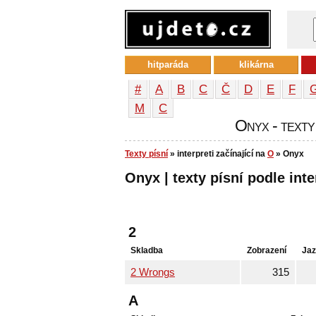
hitparáda
klikárna
#
A
B
C
Č
D
E
F
М
С
Onyx - texty 
Texty písní
» interpreti začínající na
O
» Onyx
Onyx | texty písní podle inte
2
Skladba
Zobrazení
Ja
2 Wrongs
315
A