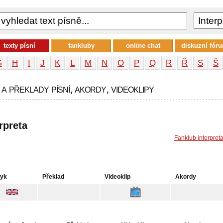
texty písní
fankluby
online chat
diskuzní fór
G
H
I
J
K
L
M
N
O
P
Q
R
Ř
S
Š
a překlady písní, akordy, videoklipy
rpreta
Fanklub interpret
zyk
Překlad
Videoklip
Akordy