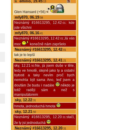
emilio, 19.45
:13
Glen Hansard (+56)
mfy870, 06.19
:58
Neznámý #16613295, 12.42
: kde
:01
jste všichni
mfy870, 06.16
:41
Neznámý #16613295, 12.42
:Já vás
:01
moc
konečně nám zapršelo
Neznámý #16613295, 12.42
:01
tak je to lepší
Neznámý #16613295, 12.41
:21
sky, 12.21
:Ne, já jsem duše v těle,
:50
tedy ve hmotě, stejně jako ty a ostatní
bytosti a taky nevím proč bych
nemohla být sama Ano, teď jsem a
doufám že budu i nadále
někdo je
totiž raději sám a než s
manipulátorem
sky, 12.22
:31
hmota, jednoduchá hmota
sky, 12.21
:50
Neznámý #16613295, 12.20
:stačí,
:31
že ty jsi jednoduchá
Neznámý #16613295, 12.20
:31