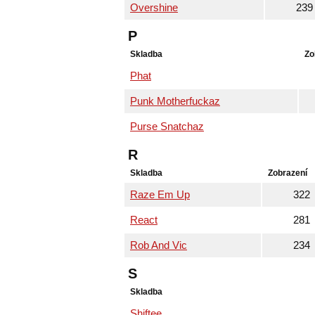
Overshine
239
P
Skladba
Zo
Phat
Punk Motherfuckaz
Purse Snatchaz
R
Skladba
Zobrazení
Raze Em Up
322
React
281
Rob And Vic
234
S
Skladba
Shiftee