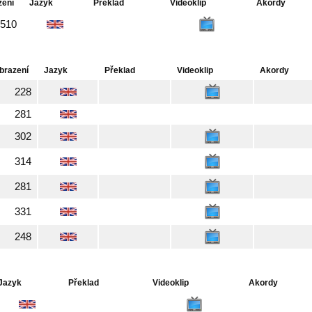
zení
Jazyk
Překlad
Videoklip
Akordy
510
brazení
Jazyk
Překlad
Videoklip
Akordy
228
281
302
314
281
331
248
Jazyk
Překlad
Videoklip
Akordy