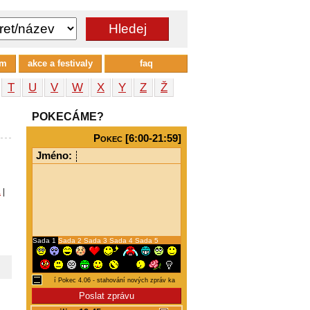
um
akce a festivaly
faq
T
U
V
W
X
Y
Z
Ž
POKECÁME?
Pokec [6:00-21:59]
Jméno:
a
|
Sada 1
Sada 2
Sada 3
Sada 4
Sada 5