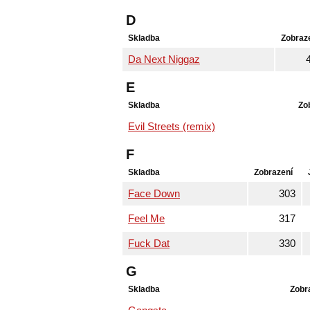
D
Skladba
Zobraz
Da Next Niggaz
E
Skladba
Zo
Evil Streets (remix)
F
Skladba
Zobrazení
Face Down
303
Feel Me
317
Fuck Dat
330
G
Skladba
Zobr