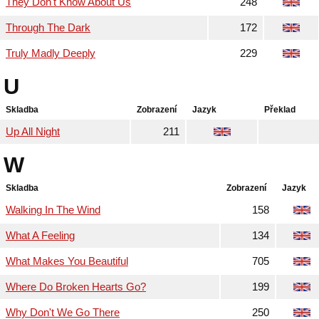
They Don't Know About Us
248
Through The Dark
172
Truly Madly Deeply
229
U
Skladba
Zobrazení
Jazyk
Překlad
Up All Night
211
W
Skladba
Zobrazení
Jazyk
Walking In The Wind
158
What A Feeling
134
What Makes You Beautiful
705
Where Do Broken Hearts Go?
199
Why Don't We Go There
250