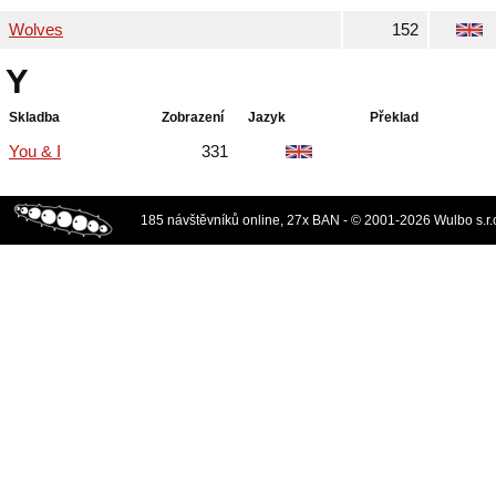
Wolves
152
Y
Skladba
Zobrazení
Jazyk
Překlad
You & I
331
185 návštěvníků online, 27x BAN - © 2001-2026 Wulbo s.r.o