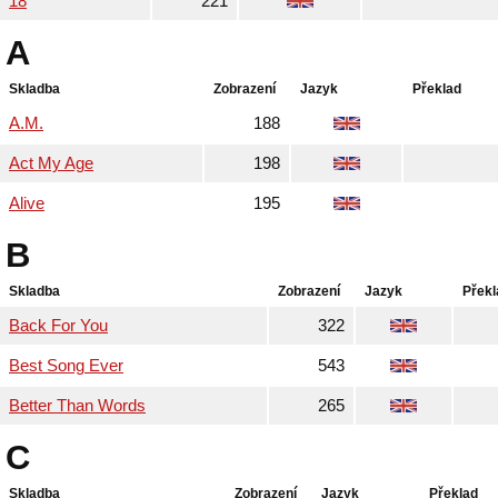
18
221
A
Skladba
Zobrazení
Jazyk
Překlad
A.M.
188
Act My Age
198
Alive
195
B
Skladba
Zobrazení
Jazyk
Překl
Back For You
322
Best Song Ever
543
Better Than Words
265
C
Skladba
Zobrazení
Jazyk
Překlad