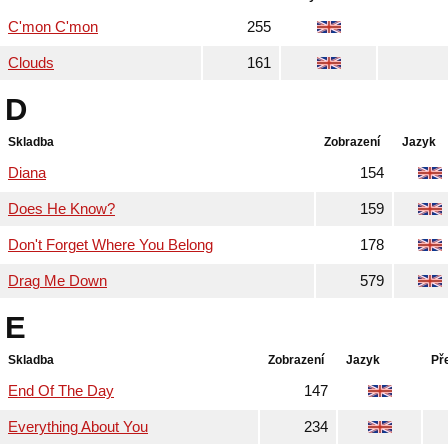
C'mon C'mon
255
Clouds
161
D
Skladba
Zobrazení
Jazyk
Diana
154
Does He Know?
159
Don't Forget Where You Belong
178
Drag Me Down
579
E
Skladba
Zobrazení
Jazyk
Př
End Of The Day
147
Everything About You
234