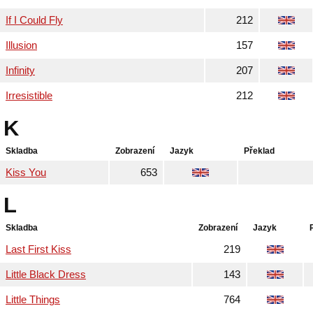
If I Could Fly
212
Illusion
157
Infinity
207
Irresistible
212
K
Skladba
Zobrazení
Jazyk
Překlad
Kiss You
653
L
Skladba
Zobrazení
Jazyk
Last First Kiss
219
Little Black Dress
143
Little Things
764