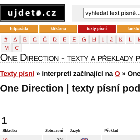
hitparáda
klikárna
texty písní
fanklu
#
A
B
C
Č
D
E
F
G
H
I
J
K
L
М
С
One Direction - texty a překlady pí
Texty písní
» interpreti začínající na
O
» One
One Direction | texty písní pod
1
Skladba
Zobrazení
Jazyk
Překlad