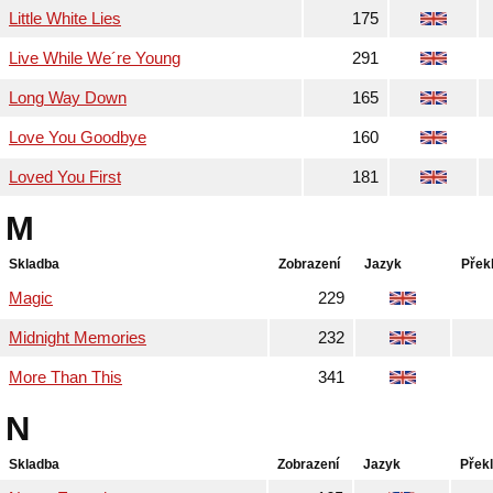
Little White Lies
175
Live While We´re Young
291
Long Way Down
165
Love You Goodbye
160
Loved You First
181
M
Skladba
Zobrazení
Jazyk
Přek
Magic
229
Midnight Memories
232
More Than This
341
N
Skladba
Zobrazení
Jazyk
Přek