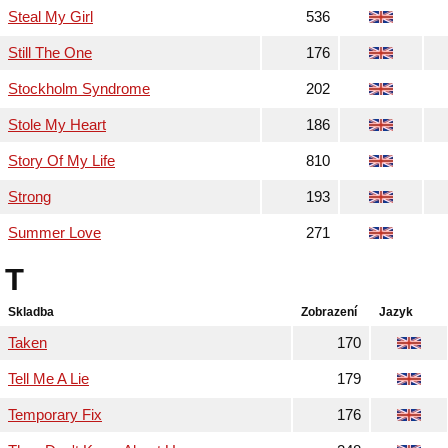
Steal My Girl
536
Still The One
176
Stockholm Syndrome
202
Stole My Heart
186
Story Of My Life
810
Strong
193
Summer Love
271
T
Skladba
Zobrazení
Jazyk
Taken
170
Tell Me A Lie
179
Temporary Fix
176