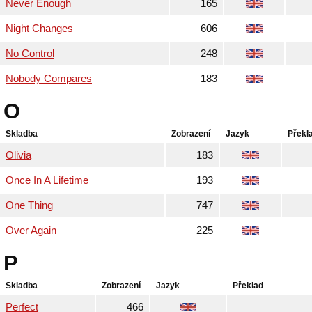
Never Enough
165
Night Changes
606
No Control
248
Nobody Compares
183
O
Skladba
Zobrazení
Jazyk
Překl
Olivia
183
Once In A Lifetime
193
One Thing
747
Over Again
225
P
Skladba
Zobrazení
Jazyk
Překlad
Perfect
466