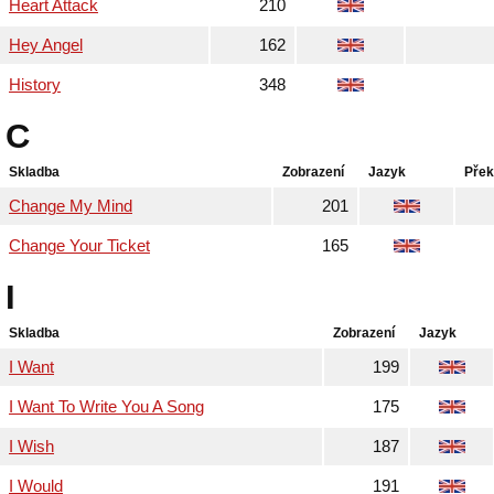
Heart Attack
210
Hey Angel
162
History
348
C
Skladba
Zobrazení
Jazyk
Přek
Change My Mind
201
Change Your Ticket
165
I
Skladba
Zobrazení
Jazyk
I Want
199
I Want To Write You A Song
175
I Wish
187
I Would
191