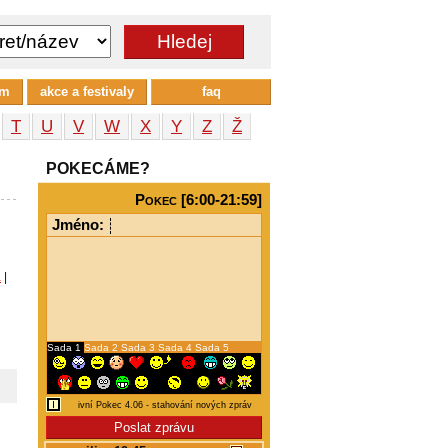
um
akce a festivaly
faq
T
U
V
W
X
Y
Z
Ž
POKECÁME?
Pokec [6:00-21:59]
Jméno:
a
|
Sada 1
Sada 2
Sada 3
Sada 4
Sada 5