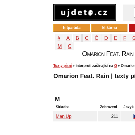
hitparáda
klikárna
#
A
B
C
Č
D
E
F
М
С
Omarion Feat. Rain -
Texty písní
» interpreti začínající na
O
» Omarion
Omarion Feat. Rain | texty p
M
Skladba
Zobrazení
Jazyk
Man Up
211