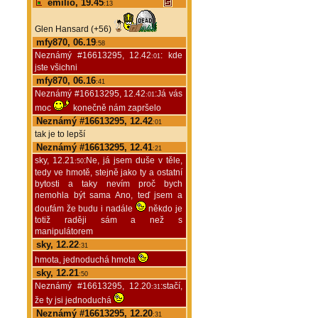
emilio, 19.45
:13
Glen Hansard (+56)
mfy870, 06.19
:58
Neznámý #16613295, 12.42
: kde
:01
jste všichni
mfy870, 06.16
:41
Neznámý #16613295, 12.42
:Já vás
:01
moc
konečně nám zapršelo
Neznámý #16613295, 12.42
:01
tak je to lepší
Neznámý #16613295, 12.41
:21
sky, 12.21
:Ne, já jsem duše v těle,
:50
tedy ve hmotě, stejně jako ty a ostatní
bytosti a taky nevím proč bych
nemohla být sama Ano, teď jsem a
doufám že budu i nadále
někdo je
totiž raději sám a než s
manipulátorem
sky, 12.22
:31
hmota, jednoduchá hmota
sky, 12.21
:50
Neznámý #16613295, 12.20
:stačí,
:31
že ty jsi jednoduchá
Neznámý #16613295, 12.20
:31