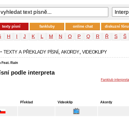
texty písní
fankluby
online chat
diskuzní fór
G
H
I
J
K
L
M
N
O
P
Q
R
Ř
S
Š
 texty a překlady písní, akordy, videoklipy
 Feat. Rain
ísní podle interpreta
Fanklub interpret
Překlad
Videoklip
Akordy