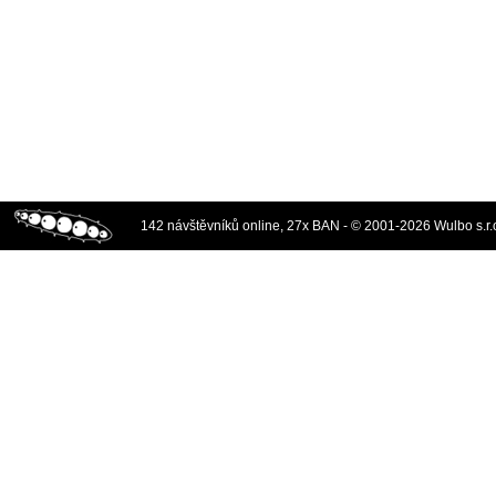
142 návštěvníků online, 27x BAN - © 2001-2026 Wulbo s.r.o