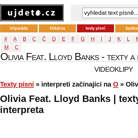
hitparáda
klikárna
texty písní
fanklu
#
A
B
C
Č
D
E
F
G
H
I
J
K
L
М
С
Olivia Feat. Lloyd Banks - texty a 
videoklipy
Texty písní
» interpreti začínající na
O
» Oliv
Olivia Feat. Lloyd Banks | text
interpreta