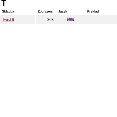
T
Skladba
Zobrazení
Jazyk
Překlad
Twist It
303