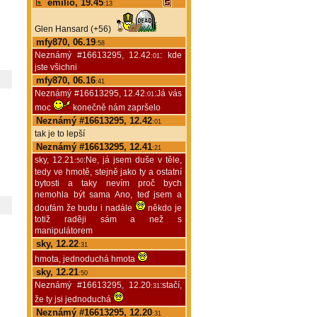
emilio, 19.45
:13
Glen Hansard (+56)
mfy870, 06.19
:58
Neznámý #16613295, 12.42
: kde
:01
jste všichni
mfy870, 06.16
:41
Neznámý #16613295, 12.42
:Já vás
:01
moc
konečně nám zapršelo
Neznámý #16613295, 12.42
:01
tak je to lepší
Neznámý #16613295, 12.41
:21
sky, 12.21
:Ne, já jsem duše v těle,
:50
tedy ve hmotě, stejně jako ty a ostatní
bytosti a taky nevím proč bych
nemohla být sama Ano, teď jsem a
doufám že budu i nadále
někdo je
totiž raději sám a než s
manipulátorem
sky, 12.22
:31
hmota, jednoduchá hmota
sky, 12.21
:50
Neznámý #16613295, 12.20
:stačí,
:31
že ty jsi jednoduchá
Neznámý #16613295, 12.20
:31