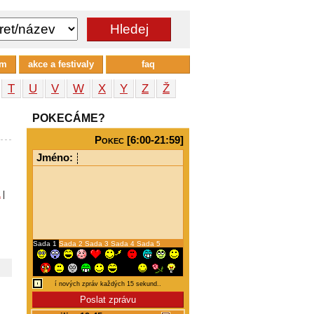
um
akce a festivaly
faq
T
U
V
W
X
Y
Z
Ž
POKECÁME?
Pokec [6:00-21:59]
Jméno:
a
|
Sada 1
Sada 2
Sada 3
Sada 4
Sada 5