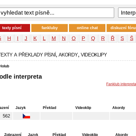
texty písní
fankluby
online chat
diskuzní fór
G
H
I
J
K
L
M
N
O
P
Q
R
Ř
S
Š
exty a překlady písní, akordy, videoklipy
Holub
odle interpreta
Fanklub interpret
azení
Jazyk
Překlad
Videoklip
Akordy
562
Zobrazení
Jazyk
Překlad
Videoklip
Akordy