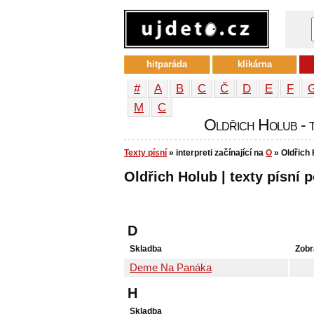
hitparáda
klikárna
#
A
B
C
Č
D
E
F
М
С
Oldřich Holub - t
Texty písní
» interpreti začínající na
O
» Oldřich 
Oldřich Holub | texty písní p
D
Skladba
Zobr
Deme Na Panáka
H
Skladba