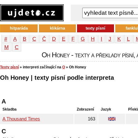
hitparáda
klikárna
texty písní
fanklu
#
A
B
C
Č
D
E
F
G
H
I
J
K
L
М
С
Oh Honey - texty a překlady písní, 
Texty písní
» interpreti začínající na
O
» Oh Honey
Oh Honey | texty písní podle interpreta
A
Skladba
Zobrazení
Jazyk
Překl
A Thousand Times
163
C