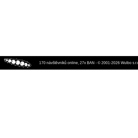
170 návštěvníků online, 27x BAN - © 2001-2026 Wulbo s.r.o