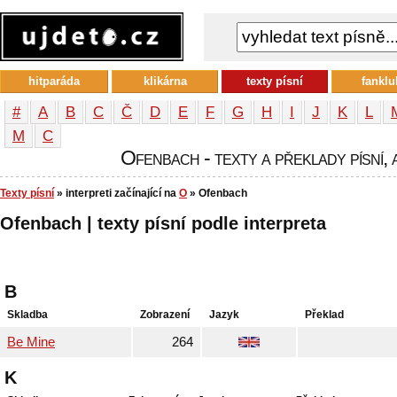
hitparáda
klikárna
texty písní
fanklu
#
A
B
C
Č
D
E
F
G
H
I
J
K
L
М
С
Ofenbach - texty a překlady písní, 
Texty písní
» interpreti začínající na
O
» Ofenbach
Ofenbach | texty písní podle interpreta
B
Skladba
Zobrazení
Jazyk
Překlad
Be Mine
264
K