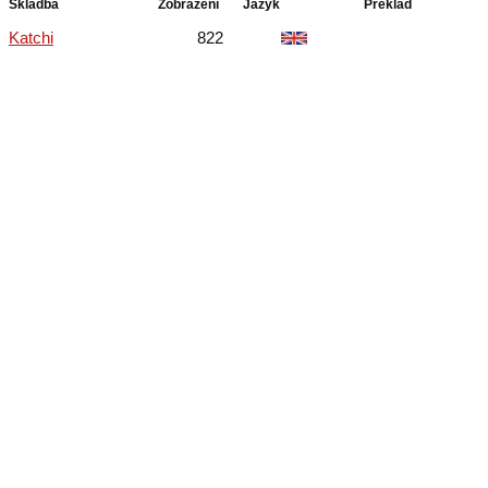
Skladba
Zobrazení
Jazyk
Překlad
Katchi
822