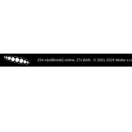
254 návštěvníků online, 27x BAN - © 2001-2026 Wulbo s.r.o