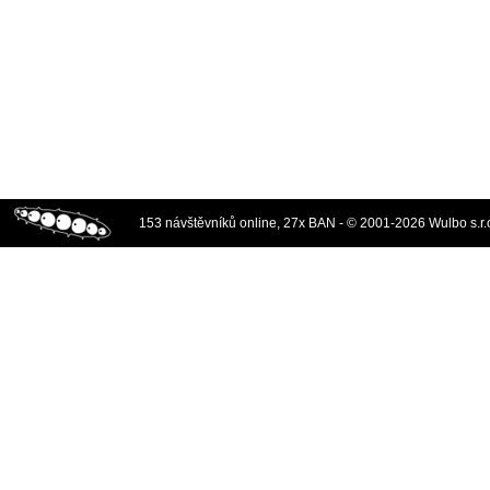
153 návštěvníků online, 27x BAN - © 2001-2026 Wulbo s.r.o