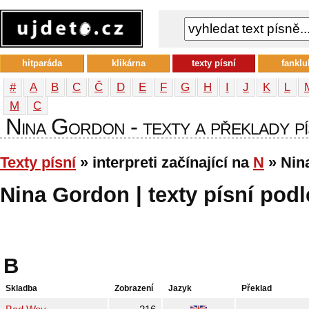
hitparáda
klikárna
texty písní
fanklu
#
A
B
C
Č
D
E
F
G
H
I
J
K
L
М
С
Nina Gordon - texty a překlady pís
Texty písní
» interpreti začínající na
N
» Nin
Nina Gordon | texty písní podl
B
Skladba
Zobrazení
Jazyk
Překlad