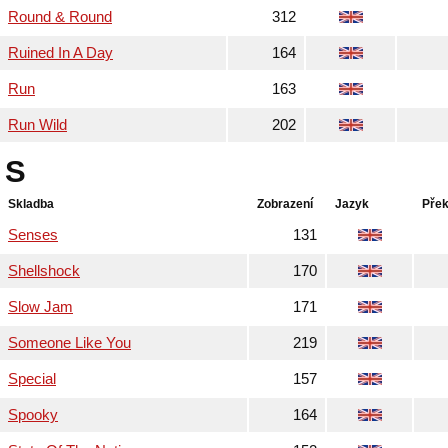
Round & Round
312
Ruined In A Day
164
Run
163
Run Wild
202
S
Skladba
Zobrazení
Jazyk
Přek
Senses
131
Shellshock
170
Slow Jam
171
Someone Like You
219
Special
157
Spooky
164