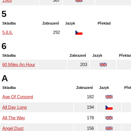
1963
367
5
Skladba
Zobrazení
Jazyk
Překlad
5.8.6.
292
6
Skladba
Zobrazení
Jazyk
Překla
60 Miles An Hour
203
A
Skladba
Zobrazení
Jazyk
Pře
Age Of Consent
182
All Day Long
194
All The Way
178
Angel Dust
156