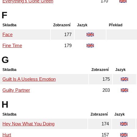
Everything's Gone Green
170
F
Skladba
Zobrazení
Jazyk
Překlad
Face
177
Fine Time
179
G
Skladba
Zobrazení
Jazyk
Guilt Is A Useless Emotion
175
Guilty Partner
203
H
Skladba
Zobrazení
Jazyk
Hey Now What You Doing
174
Hurt
157