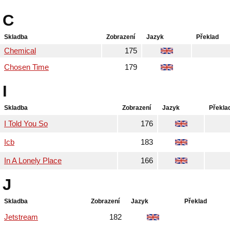
C
Skladba
Zobrazení
Jazyk
Překlad
Chemical
175
Chosen Time
179
I
Skladba
Zobrazení
Jazyk
Překla
I Told You So
176
Icb
183
In A Lonely Place
166
J
Skladba
Zobrazení
Jazyk
Překlad
Jetstream
182