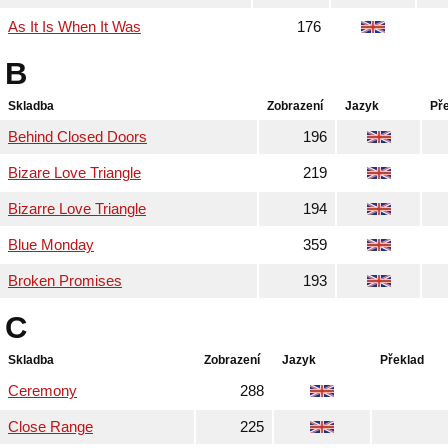
As It Is When It Was
176
B
Skladba
Zobrazení
Jazyk
Př
Behind Closed Doors
196
Bizare Love Triangle
219
Bizarre Love Triangle
194
Blue Monday
359
Broken Promises
193
C
Skladba
Zobrazení
Jazyk
Překlad
Ceremony
288
Close Range
225