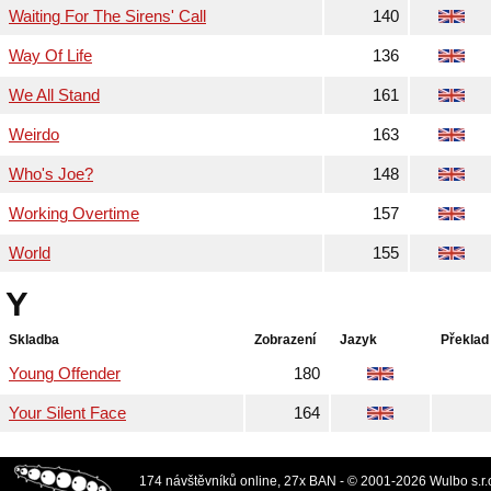
Waiting For The Sirens' Call
140
Way Of Life
136
We All Stand
161
Weirdo
163
Who's Joe?
148
Working Overtime
157
World
155
Y
Skladba
Zobrazení
Jazyk
Překlad
Young Offender
180
Your Silent Face
164
174 návštěvníků online, 27x BAN - © 2001-2026 Wulbo s.r.o