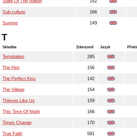
State Of The Nation
152
Sub-culture
166
Sunrise
149
T
Skladba
Zobrazení
Jazyk
Překl
Temptation
285
The Him
156
The Perfect Kiss
142
The Village
154
Thieves Like Us
159
This Time Of Night
166
Times Change
170
True Faith
581