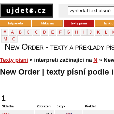
hitparáda
klikárna
texty písní
fanklu
#
A
B
C
Č
D
E
F
G
H
I
J
K
L
М
С
New Order - texty a překlady písn
Texty písní
» interpreti začínající na
N
» New
New Order | texty písní podle 
1
Skladba
Zobrazení
Jazyk
Překlad