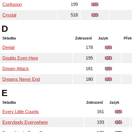
Confusion
199
Crystal
518
D
Skladba
Zobrazení
Jazyk
Přek
Denial
178
Doubts Even Here
195
Dream Attack
181
Dreams Never End
180
E
Skladba
Zobrazení
Jazyk
Every Little Counts
161
Everybody Everywhere
193