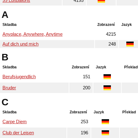
99 Luftballons
4195
A
Skladba
Zobrazení
Jazyk
Anyplace, Anywhere, Anytime
4215
Auf dich und mich
248
B
Skladba
Zobrazení
Jazyk
Překlad
Berufsjugendlich
151
Bruder
200
C
Skladba
Zobrazení
Jazyk
Překlad
Carpe Diem
253
Club der Leisen
196