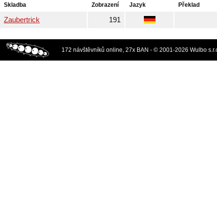
Skladba
Zobrazení
Jazyk
Překlad
Zaubertrick
191
172 návštěvníků online, 27x BAN - © 2001-2026 Wulbo s.r.o