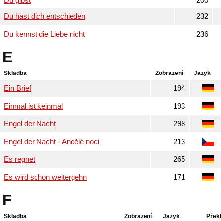
Du gibst
200
Du hast dich entschieden
232
Du kennst die Liebe nicht
236
E
Skladba
Zobrazení
Jazyk
Ein Brief
194
Einmal ist keinmal
193
Engel der Nacht
298
Engel der Nacht - Andělé noci
213
Es regnet
265
Es wird schon weitergehn
171
F
Skladba
Zobrazení
Jazyk
Přek