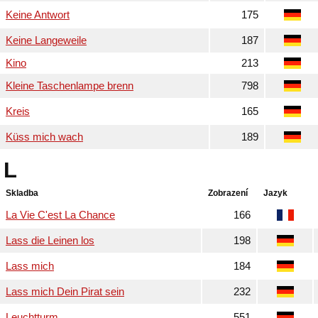
Keine Antwort
175
Keine Langeweile
187
Kino
213
Kleine Taschenlampe brenn
798
Kreis
165
Küss mich wach
189
L
Skladba
Zobrazení
Jazyk
La Vie C'est La Chance
166
Lass die Leinen los
198
Lass mich
184
Lass mich Dein Pirat sein
232
Leuchtturm
551