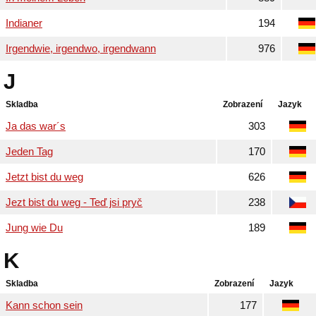
Indianer
194
Irgendwie, irgendwo, irgendwann
976
J
Skladba
Zobrazení
Jazyk
Ja das war´s
303
Jeden Tag
170
Jetzt bist du weg
626
Jezt bist du weg - Teď jsi pryč
238
Jung wie Du
189
K
Skladba
Zobrazení
Jazyk
Kann schon sein
177