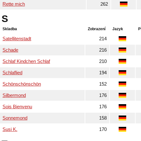
Rette mich
262
S
Skladba
Zobrazení
Jazyk
P
Satellitenstadt
214
Schade
216
Schlaf Kindchen Schlaf
210
Schlaflied
194
Schönschönschön
152
Silbermond
176
Sois Bienvenu
176
Sonnemond
158
Susi K.
170