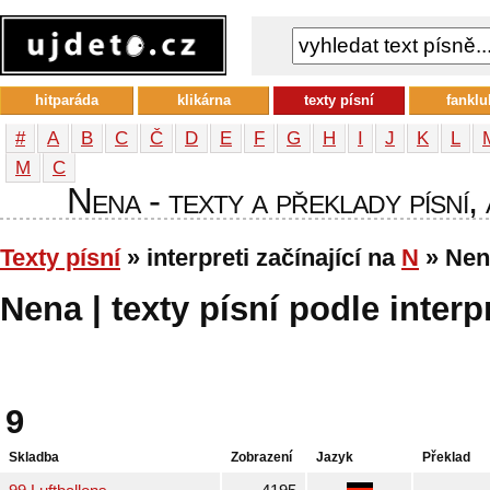
hitparáda
klikárna
texty písní
fanklu
#
A
B
C
Č
D
E
F
G
H
I
J
K
L
М
С
Nena - texty a překlady písní,
Texty písní
» interpreti začínající na
N
» Nen
Nena | texty písní podle interp
9
Skladba
Zobrazení
Jazyk
Překlad