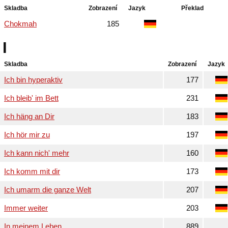
Skladba
Zobrazení
Jazyk
Překlad
Chokmah
185
I
Skladba
Zobrazení
Jazyk
Ich bin hyperaktiv
177
Ich bleib' im Bett
231
Ich häng an Dir
183
Ich hör mir zu
197
Ich kann nich' mehr
160
Ich komm mit dir
173
Ich umarm die ganze Welt
207
Immer weiter
203
In meinem Leben
889