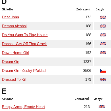
D
Skladba
Zobrazení
Jazyk
Dear John
173
Demon Alcohol
188
Do You Want To Play House
188
Donna - Get Off That Crack
196
Down Home Girl
192
Dream On
1237
Dream On - český Překlad
3506
Dressed To Kill
179
E
Skladba
Zobrazení
Jazyk
Empty Arms, Empty Heart
213