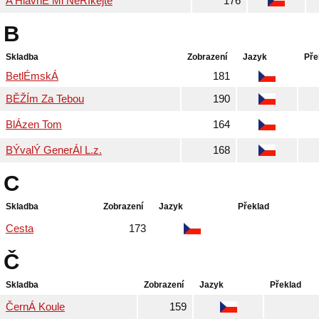
A HlavnĚ Mi NeŘÍkejte
176
B
Skladba
Zobrazení
Jazyk
Pře
BetlÉmskÁ
181
BĚŽÍm Za Tebou
190
BlÁzen Tom
164
BÝvalÝ GenerÁl L.z.
168
C
Skladba
Zobrazení
Jazyk
Překlad
Cesta
173
Č
Skladba
Zobrazení
Jazyk
Překlad
ČernÁ Koule
159