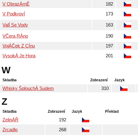
V ObrazÁrnĚ
182
V PodkrovÍ
173
ValÍ Se Vody
163
VČera RÁno
190
VojÁČek Z CÍnu
197
VysokÁ Je Hora
201
W
Skladba
Zobrazení
Jazyk
Whisky ŠplouchÁ Sudem
310
Z
Skladba
Zobrazení
Jazyk
Překlad
ZelinÁŘ
192
Zrcadlo
268