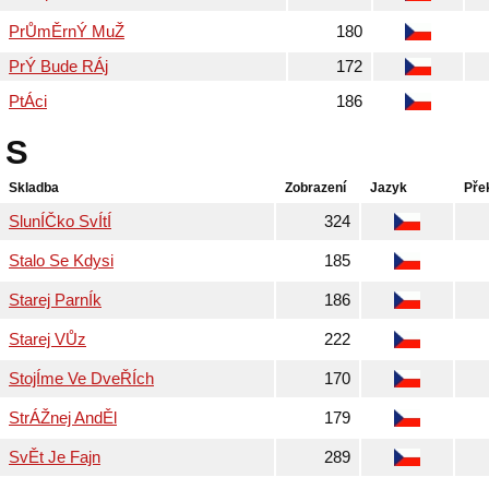
PrŮmĚrnÝ MuŽ
180
PrÝ Bude RÁj
172
PtÁci
186
S
Skladba
Zobrazení
Jazyk
Pře
SlunÍČko SvÍtÍ
324
Stalo Se Kdysi
185
Starej ParnÍk
186
Starej VŮz
222
StojÍme Ve DveŘÍch
170
StrÁŽnej AndĚl
179
SvĚt Je Fajn
289