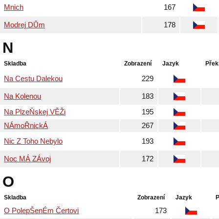
Mnich
167
Modrej DŮm
178
N
Skladba
Zobrazení
Jazyk
Přek
Na Cestu Dalekou
229
Na Kolenou
183
Na PlzeŇskej VĚŽi
195
NÁmoŘnickÁ
267
Nic Z Toho Nebylo
193
Noc MÁ ZÁvoj
172
O
Skladba
Zobrazení
Jazyk
P
O PolepŠenÉm Čertovi
173