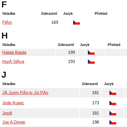
F
Skladba
Zobrazení
Jazyk
Překlad
FlÁm
169
H
Skladba
Zobrazení
Jazyk
Překlad
Halala Balala
199
HurÁ SlÁva
193
J
Skladba
Zobrazení
Jazyk
JÁ Jsem PÁn,ty Jsi PÁn
181
Jede Kupec
173
Jestli
181
Joe A Dinnie
198