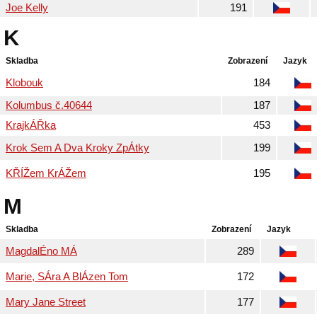
Joe Kelly
191
K
Skladba
Zobrazení
Jazyk
Klobouk
184
Kolumbus č.40644
187
KrajkÁŘka
453
Krok Sem A Dva Kroky ZpÁtky
199
KŘÍŽem KrÁŽem
195
M
Skladba
Zobrazení
Jazyk
MagdalÉno MÁ
289
Marie, SÁra A BlÁzen Tom
172
Mary Jane Street
177