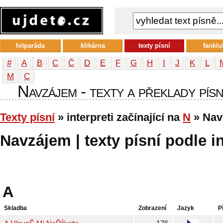
hitparáda
klikárna
texty písní
fanklu
#
A
B
C
Č
D
E
F
G
H
I
J
K
L
М
С
Navzájem - texty a překlady písn
Texty písní
» interpreti začínající na
N
» Nav
Navzájem | texty písní podle i
A
Skladba
Zobrazení
Jazyk
P