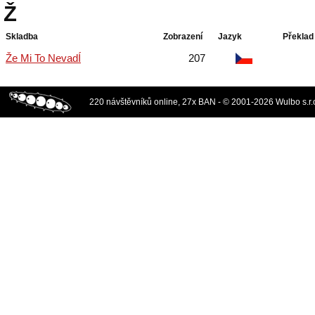
Ž
Skladba
Zobrazení
Jazyk
Překlad
Že Mi To NevadÍ
207
220 návštěvníků online, 27x BAN - © 2001-2026 Wulbo s.r.o