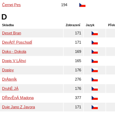
Černej Pes
194
D
Skladba
Zobrazení
Jazyk
Přek
Deset Bran
171
DevÁtÝ PoschodÍ
171
Doko - Dokola
169
Dopis V LÁhvi
165
Dopisy
176
DrÁtenÍk
276
DruhÉ JÁ
176
DŘevĚnÁ Madona
377
Duje Jano Z Javora
171