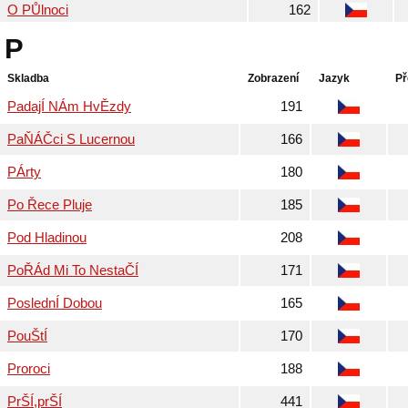
O PŮlnoci
162
P
Skladba
Zobrazení
Jazyk
Př
PadajÍ NÁm HvĚzdy
191
PaŇÁČci S Lucernou
166
PÁrty
180
Po Řece Pluje
185
Pod Hladinou
208
PoŘÁd Mi To NestaČÍ
171
PoslednÍ Dobou
165
PouŠtÍ
170
Proroci
188
PrŠÍ,prŠÍ
441