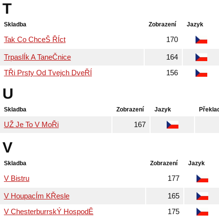
T
Skladba
Zobrazení
Jazyk
Tak Co ChceŠ ŘÍct
170
TrpaslÍk A TaneČnice
164
TŘi Prsty Od Tvejch DveŘÍ
156
U
Skladba
Zobrazení
Jazyk
Překla
UŽ Je To V MoŘi
167
V
Skladba
Zobrazení
Jazyk
V Bistru
177
V HoupacÍm KŘesle
165
V ChesterburrskÝ HospodĚ
175