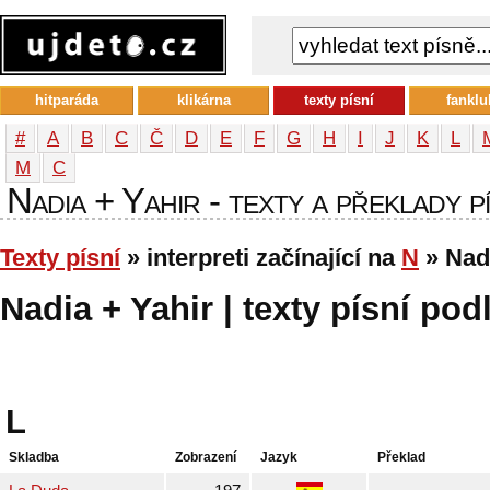
hitparáda
klikárna
texty písní
fanklu
#
A
B
C
Č
D
E
F
G
H
I
J
K
L
М
С
Nadia + Yahir - texty a překlady pí
Texty písní
» interpreti začínající na
N
» Nadi
Nadia + Yahir | texty písní pod
L
Skladba
Zobrazení
Jazyk
Překlad