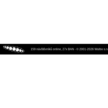
159 návštěvníků online, 27x BAN - © 2001-2026 Wulbo s.r.o