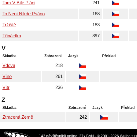
Tam V Bílé Pláni
241
To Není Nikde Psáno
168
Tržiště
183
Třináctka
397
V
Skladba
Zobrazení
Jazyk
Překlad
Vdova
218
Víno
261
Vítr
236
Z
Skladba
Zobrazení
Jazyk
Překlad
Ztracená Země
242
143 návštěvníků online, 27x BAN - © 2001-2026 Wulbo s.r.o