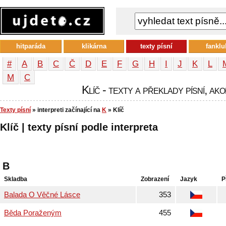
hitparáda
klikárna
texty písní
fanklu
#
A
B
C
Č
D
E
F
G
H
I
J
K
L
М
С
Klíč - texty a překlady písní, ako
Texty písní
» interpreti začínající na
K
» Klíč
Klíč | texty písní podle interpreta
B
Skladba
Zobrazení
Jazyk
P
Balada O Věčné Lásce
353
Běda Poraženým
455