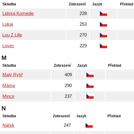
Skladba
Zobrazení
Jazyk
Překlad
Lidská Komedie
228
Lokaj
253
Lou Z Lille
270
Lovec
229
M
Skladba
Zobrazení
Jazyk
Překlad
Malý Rytíř
409
Máma
290
Mince
237
N
Skladba
Zobrazení
Jazyk
Překlad
Nářek
247