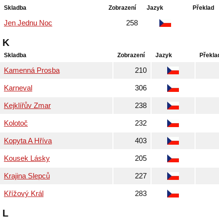
Skladba
Zobrazení
Jazyk
Překlad
Jen Jednu Noc
258
K
Skladba
Zobrazení
Jazyk
Překla
Kamenná Prosba
210
Karneval
306
Kejklířův Zmar
238
Kolotoč
232
Kopyta A Hříva
403
Kousek Lásky
205
Krajina Slepců
227
Křížový Král
283
L