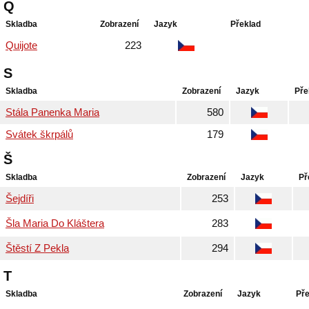
Q
Skladba
Zobrazení
Jazyk
Překlad
Quijote
223
S
Skladba
Zobrazení
Jazyk
Pře
Stála Panenka Maria
580
Svátek škrpálů
179
Š
Skladba
Zobrazení
Jazyk
Př
Šejdíři
253
Šla Maria Do Kláštera
283
Štěstí Z Pekla
294
T
Skladba
Zobrazení
Jazyk
Pře