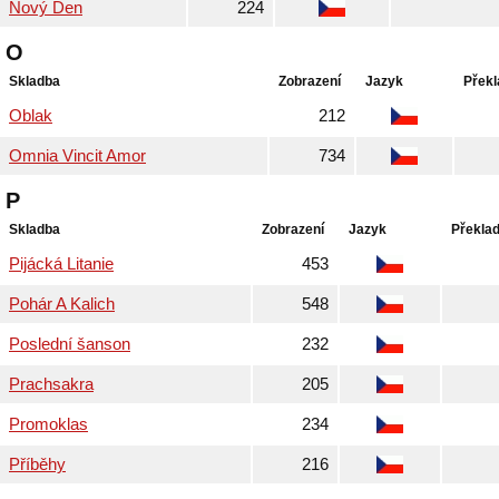
Nový Den
224
O
Skladba
Zobrazení
Jazyk
Překl
Oblak
212
Omnia Vincit Amor
734
P
Skladba
Zobrazení
Jazyk
Překla
Pijácká Litanie
453
Pohár A Kalich
548
Poslední šanson
232
Prachsakra
205
Promoklas
234
Příběhy
216