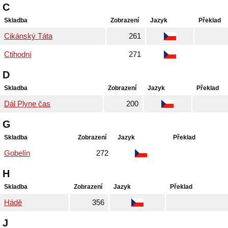
C
Skladba
Zobrazení
Jazyk
Překlad
Cikánský Táta
261
Ctihodní
271
D
Skladba
Zobrazení
Jazyk
Překlad
Dál Plyne čas
200
G
Skladba
Zobrazení
Jazyk
Překlad
Gobelín
272
H
Skladba
Zobrazení
Jazyk
Překlad
Hádě
356
J