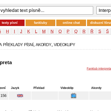
texty písní
fankluby
online chat
diskuzní fór
G
H
I
J
K
L
M
N
O
P
Q
R
Ř
S
Š
a překlady písní, akordy, videoklipy
rpreta
Fanklub interpret
zení
Jazyk
Překlad
Videoklip
Akordy
156