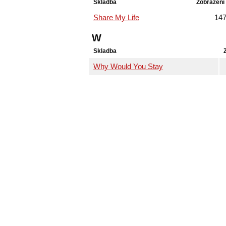
Skladba
Zobrazení
Share My Life
14
W
Skladba
Why Would You Stay