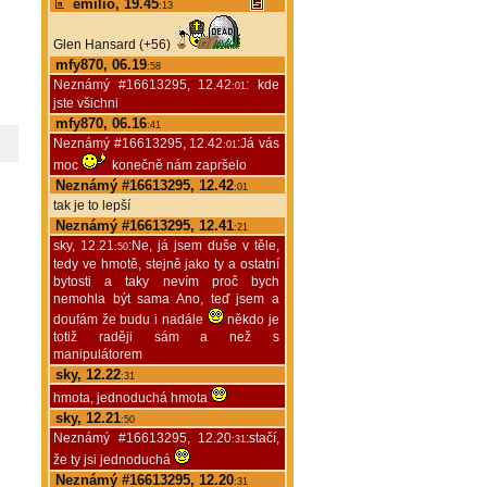
emilio, 19.45
:13
Glen Hansard (+56)
mfy870, 06.19
:58
Neznámý #16613295, 12.42
: kde
:01
jste všichni
mfy870, 06.16
:41
Neznámý #16613295, 12.42
:Já vás
:01
moc
konečně nám zapršelo
Neznámý #16613295, 12.42
:01
tak je to lepší
Neznámý #16613295, 12.41
:21
sky, 12.21
:Ne, já jsem duše v těle,
:50
tedy ve hmotě, stejně jako ty a ostatní
bytosti a taky nevím proč bych
nemohla být sama Ano, teď jsem a
doufám že budu i nadále
někdo je
totiž raději sám a než s
manipulátorem
sky, 12.22
:31
hmota, jednoduchá hmota
sky, 12.21
:50
Neznámý #16613295, 12.20
:stačí,
:31
že ty jsi jednoduchá
Neznámý #16613295, 12.20
:31