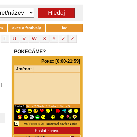
um
akce a festivaly
faq
T
U
V
W
X
Y
Z
Ž
POKECÁME?
Pokec [6:00-21:59]
Jméno:
a
|
Sada 1
Sada 2
Sada 3
Sada 4
Sada 5