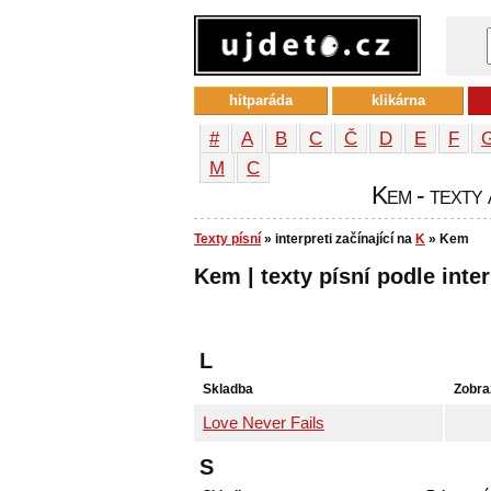
hitparáda
klikárna
#
A
B
C
Č
D
E
F
М
С
Kem - texty 
Texty písní
» interpreti začínající na
K
» Kem
Kem | texty písní podle inte
L
Skladba
Zobra
Love Never Fails
S