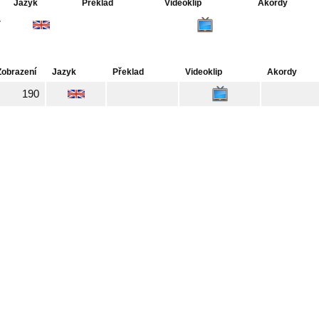
Jazyk
Překlad
Videoklip
Akordy
7
Zobrazení
Jazyk
Překlad
Videoklip
Akordy
190