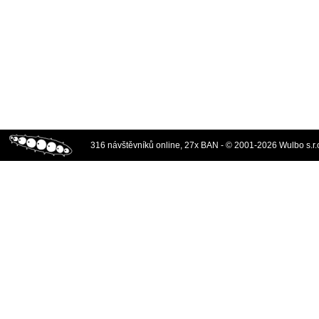
316 návštěvníků online, 27x BAN - © 2001-2026 Wulbo s.r.o