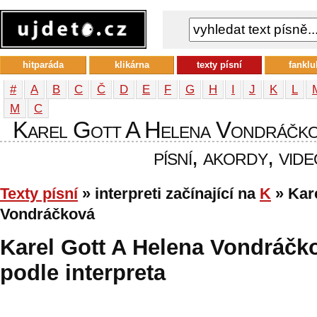
hitparáda
klikárna
texty písní
fanklu
#
A
B
C
Č
D
E
F
G
H
I
J
K
L
М
С
Karel Gott A Helena Vondráčkov
písní, akordy, vide
Texty písní
» interpreti začínající na
K
» Kare
Vondráčková
Karel Gott A Helena Vondráčkov
podle interpreta