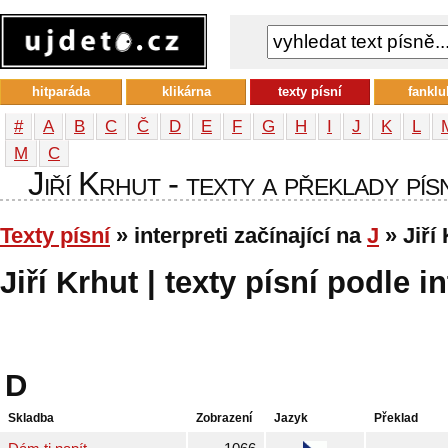
hitparáda
klikárna
texty písní
fanklu
#
A
B
C
Č
D
E
F
G
H
I
J
K
L
М
С
Jiří Krhut - texty a překlady pís
Texty písní
» interpreti začínající na
J
» Jiří
Jiří Krhut | texty písní podle i
D
Skladba
Zobrazení
Jazyk
Překlad