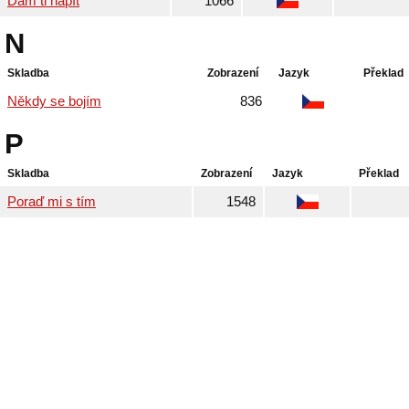
Dám ti napít
1066
N
Skladba
Zobrazení
Jazyk
Překlad
Někdy se bojím
836
P
Skladba
Zobrazení
Jazyk
Překlad
Poraď mi s tím
1548