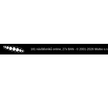
181 návštěvníků online, 27x BAN - © 2001-2026 Wulbo s.r.o