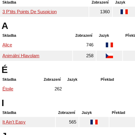
Skladba
Zobrazení
Jazyk
3 P'tits Points De Suspicion
1360
A
Skladba
Zobrazení
Jazyk
Překl
Alice
746
Animální Hlavolam
258
É
Skladba
Zobrazení
Jazyk
Překlad
Étoile
262
I
Skladba
Zobrazení
Jazyk
Překlad
It Ain't Easy
565