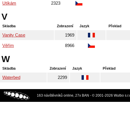
Utíkám
2323
V
Skladba
Zobrazení
Jazyk
Překlad
Vanity Case
1969
Věřím
8966
W
Skladba
Zobrazení
Jazyk
Překlad
Waterbed
2299
163 návštěvníků online, 27x BAN - © 2001-2026 Wulbo s.r.o