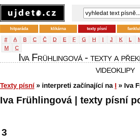
hitparáda
klikárna
texty písní
fanklu
#
A
B
C
Č
D
E
F
G
H
I
J
K
L
М
С
Iva Frühlingová - texty a přek
videoklipy
Texty písní
» interpreti začínající na
I
» Iva 
Iva Frühlingová | texty písní p
3