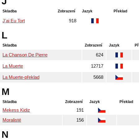
J
Skladba
Zobrazení
Jazyk
Překlad
J'ai Eu Tort
918
L
Skladba
Zobrazení
Jazyk
Př
La Chanson De Pierre
624
La Muerte
12717
La Muerte-překlad
5668
M
Skladba
Zobrazení
Jazyk
Překlad
Mekess Kidiz
191
Moralisté
156
N