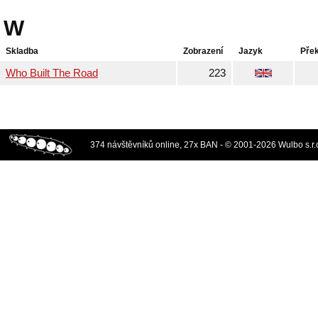
W
Skladba
Zobrazení
Jazyk
Pře
Who Built The Road
223
374 návštěvníků online, 27x BAN - © 2001-2026 Wulbo s.r.o