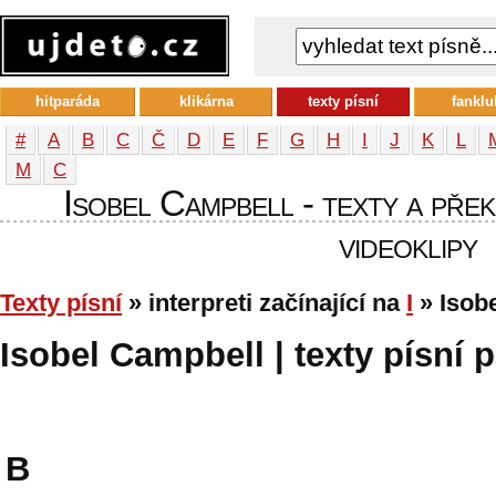
hitparáda
klikárna
texty písní
fanklu
#
A
B
C
Č
D
E
F
G
H
I
J
K
L
М
С
Isobel Campbell - texty a přek
videoklipy
Texty písní
» interpreti začínající na
I
» Isob
Isobel Campbell | texty písní p
B