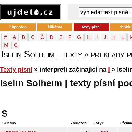
hitparáda
klikárna
texty písní
fanklu
#
A
B
C
Č
D
E
F
G
H
I
J
K
L
М
С
Iselin Solheim - texty a překlady p
Texty písní
» interpreti začínající na
I
» Iseli
Iselin Solheim | texty písní po
S
Skladba
Zobrazení
Jazyk
Překla