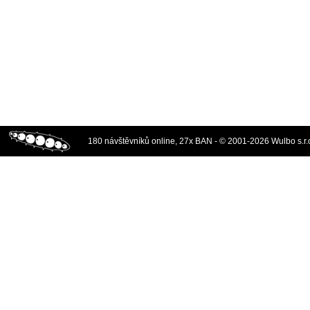
180 návštěvníků online, 27x BAN - © 2001-2026 Wulbo s.r.o