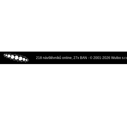
218 návštěvníků online, 27x BAN - © 2001-2026 Wulbo s.r.o