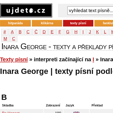
hitparáda
klikárna
texty písní
fanklu
#
A
B
C
Č
D
E
F
G
H
I
J
K
L
М
С
Inara George - texty a překlady pí
Texty písní
» interpreti začínající na
I
» Inar
Inara George | texty písní podl
B
Skladba
Zobrazení
Jazyk
Překlad