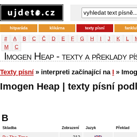
hitparáda
klikárna
texty písní
fanklu
#
A
B
C
Č
D
E
F
G
H
I
J
K
L
М
С
Imogen Heap - texty a překlady pís
Texty písní
» interpreti začínající na
I
» Imog
Imogen Heap | texty písní podl
B
Skladba
Zobrazení
Jazyk
Překlad