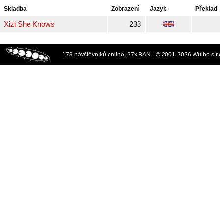
Skladba
Zobrazení
Jazyk
Překlad
Xizi She Knows
238
173 návštěvníků online, 27x BAN - © 2001-2026 Wulbo s.r.o