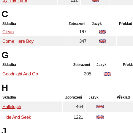
By The Time
212
C
Skladba
Zobrazení
Jazyk
Překlad
Clean
197
Come Here Boy
347
G
Skladba
Zobrazení
Jazyk
Překl
Goodnight And Go
305
H
Skladba
Zobrazení
Jazyk
Překlad
Hallelujah
464
Hide And Seek
1221
J