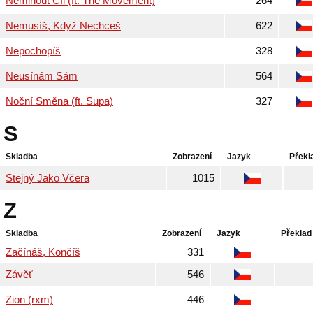
Neminout Cíl (ft. The Movement)
264
Nemusíš, Když Nechceš
622
Nepochopíš
328
Neusínám Sám
564
Noční Směna (ft. Supa)
327
S
Skladba
Zobrazení
Jazyk
Překl
Stejný Jako Včera
1015
Z
Skladba
Zobrazení
Jazyk
Překlad
Začínáš, Končíš
331
Závěť
546
Zion (rxm)
446