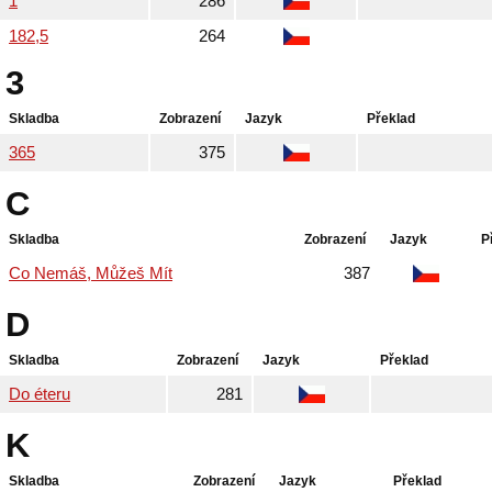
1
286
182,5
264
3
Skladba
Zobrazení
Jazyk
Překlad
365
375
C
Skladba
Zobrazení
Jazyk
P
Co Nemáš, Můžeš Mít
387
D
Skladba
Zobrazení
Jazyk
Překlad
Do éteru
281
K
Skladba
Zobrazení
Jazyk
Překlad