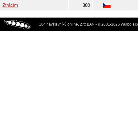
Ztrácím
380
184 návštěvníků online, 27x BAN - © 2001-2026 Wulbo s.r.o