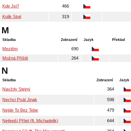
Kde Jsi?
466
Kolik Stojí
319
M
Skladba
Zobrazení
Jazyk
Překlad
Mezitím
690
Možná Příště
264
N
Skladba
Zobrazení
Jazyk
Navždy Stejný
364
Nechci Psát Jinak
598
Nejde To Bez Tebe
479
Nejlepší Přítel (ft. Michadelik)
644