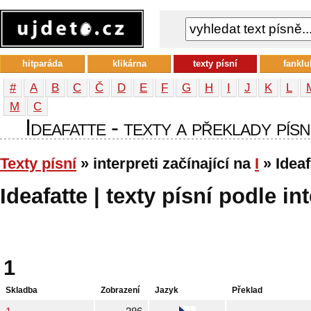
hitparáda
klikárna
texty písní
fanklu
#
A
B
C
Č
D
E
F
G
H
I
J
K
L
М
С
Ideafatte - texty a překlady písn
Texty písní
» interpreti začínající na
I
» Ideaf
Ideafatte | texty písní podle in
1
Skladba
Zobrazení
Jazyk
Překlad