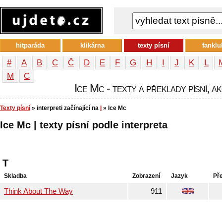
hitparáda
klikárna
texty písní
fanklu
#
A
B
C
Č
D
E
F
G
H
I
J
K
L
М
С
Ice Mc - texty a překlady písní, a
Texty písní
» interpreti začínající na
I
» Ice Mc
Ice Mc | texty písní podle interpreta
T
Skladba
Zobrazení
Jazyk
Př
Think About The Way
911