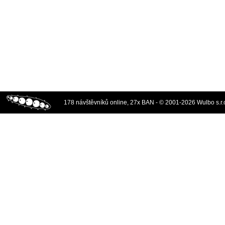
178 návštěvníků online, 27x BAN - © 2001-2026 Wulbo s.r.o