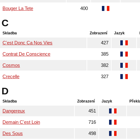
Bouger La Tete
400
C
Skladba
Zobrazení
Jazyk
C'est Donc Ca Nos Vies
427
Contrat De Conscience
385
Cosmos
382
Crecelle
327
D
Skladba
Zobrazení
Jazyk
Překl
Dangereux
451
Demain C'est Loin
716
Des Sous
498