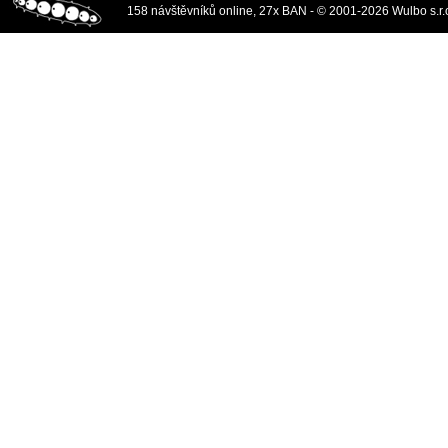
158 návštěvníků online, 27x BAN - © 2001-2026 Wulbo s.r.o