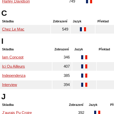
Harley Davidson
749
C
Skladba
Zobrazení
Jazyk
Překlad
Chez Le Mac
549
I
Skladba
Zobrazení
Jazyk
Překlad
Iam Concept
346
Ici Ou Ailleurs
407
Independenza
385
Interview
394
J
Skladba
Zobrazení
Jazyk
Př
J'aurais Pu Croire
392