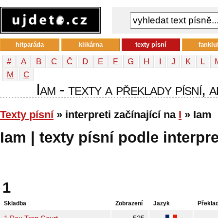
hitparáda
klikárna
texty písní
fanklu
#
A
B
C
Č
D
E
F
G
H
I
J
K
L
М
С
Iam - texty a překlady písní, 
Texty písní
» interpreti začínající na
I
» Iam
Iam | texty písní podle interpr
1
Skladba
Zobrazení
Jazyk
Překla