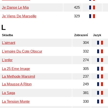
Je Danse Le Mia
425
Je Viens De Marseille
329
L
Skladba
Zobrazení
Jazyk
L'aimant
304
L'empire Du Cote Obscur
332
L'enfer
274
La 25 Eme Image
305
La Methode Marsimil
237
La Mousse A Riton
249
La Saga
381
La Tension Monte
330