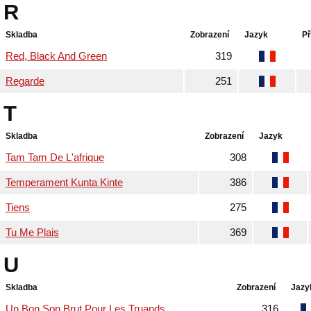
R
Skladba
Zobrazení
Jazyk
Př
Red, Black And Green
319
Regarde
251
T
Skladba
Zobrazení
Jazyk
Tam Tam De L'afrique
308
Temperament Kunta Kinte
386
Tiens
275
Tu Me Plais
369
U
Skladba
Zobrazení
Jazy
Un Bon Son Brut Pour Les Truands
316