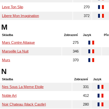
Leve Ton Slip
270
Libere Mon Imagination
372
M
Skladba
Zobrazení
Jazyk
Pře
Mars Contre Attaque
275
Marseille La Nuit
346
Murs
370
N
Skladba
Zobrazení
Jazyk
Nes Sous La Meme Etoile
331
Noble Art
412
Noir Chateau (black Castle)
280