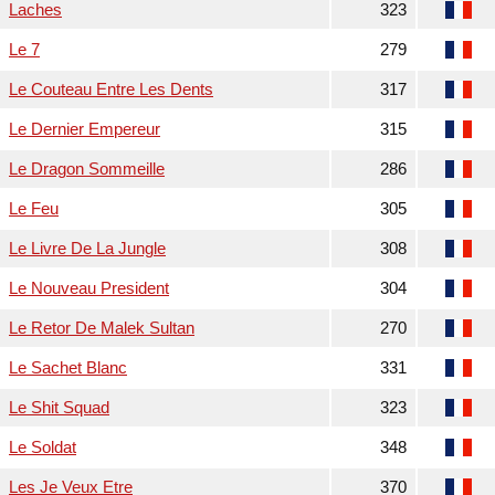
Laches
323
Le 7
279
Le Couteau Entre Les Dents
317
Le Dernier Empereur
315
Le Dragon Sommeille
286
Le Feu
305
Le Livre De La Jungle
308
Le Nouveau President
304
Le Retor De Malek Sultan
270
Le Sachet Blanc
331
Le Shit Squad
323
Le Soldat
348
Les Je Veux Etre
370