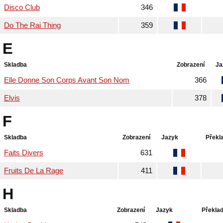
Disco Club
346
Do The Rai Thing
359
E
Skladba
Zobrazení
Ja
Elle Donne Son Corps Avant Son Nom
366
Elvis
378
F
Skladba
Zobrazení
Jazyk
Překl
Faits Divers
631
Fruits De La Rage
411
H
Skladba
Zobrazení
Jazyk
Překla