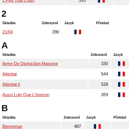
1 Peu Trop Court
535
2
Skladba
Zobrazení
Jazyk
Překlad
21/04
390
A
Skladba
Zobrazení
Jazyk
Arme De Distraction Massive
330
Attentat
544
Attentat Ii
528
Aussi Loin Que L'horizon
359
B
Skladba
Zobrazení
Jazyk
Překlad
Bienvenue
487