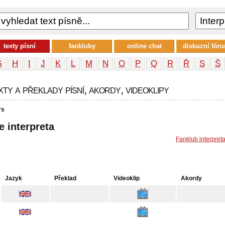
texty písní
fankluby
online chat
diskuzní fór
G
H
I
J
K
L
M
N
O
P
Q
R
Ř
S
Š
xty a překlady písní, akordy, videoklipy
rs
e interpreta
Fanklub interpret
Jazyk
Překlad
Videoklip
Akordy