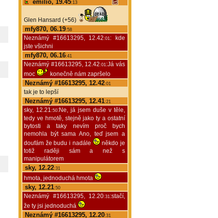
emilio, 19.45
:13
Glen Hansard (+56)
mfy870, 06.19
:58
Neznámý #16613295, 12.42
: kde
:01
jste všichni
mfy870, 06.16
:41
Neznámý #16613295, 12.42
:Já vás
:01
moc
konečně nám zapršelo
Neznámý #16613295, 12.42
:01
tak je to lepší
Neznámý #16613295, 12.41
:21
sky, 12.21
:Ne, já jsem duše v těle,
:50
tedy ve hmotě, stejně jako ty a ostatní
bytosti a taky nevím proč bych
nemohla být sama Ano, teď jsem a
doufám že budu i nadále
někdo je
totiž raději sám a než s
manipulátorem
sky, 12.22
:31
hmota, jednoduchá hmota
sky, 12.21
:50
Neznámý #16613295, 12.20
:stačí,
:31
že ty jsi jednoduchá
Neznámý #16613295, 12.20
:31