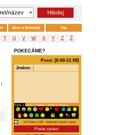
um
akce a festivaly
faq
T
U
V
W
X
Y
Z
Ž
POKECÁME?
Pokec [6:00-21:59]
Jméno:
a
|
Sada 1
Sada 2
Sada 3
Sada 4
Sada 5