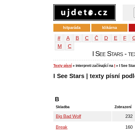
hitparáda
klikárna
#
A
B
C
Č
D
E
F
М
С
I See Stars - te
Texty písní
» interpreti začínající na
I
» I See Sta
I See Stars | texty písní podl
B
Skladba
Zobrazení
Big Bad Wolf
232
Break
160