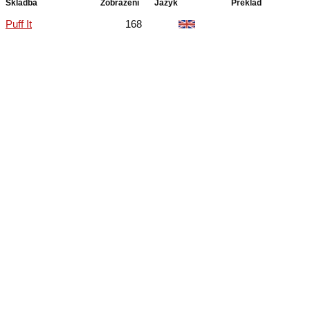
Skladba
Zobrazení
Jazyk
Překlad
Puff It
168