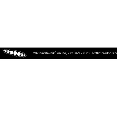
202 návštěvníků online, 27x BAN - © 2001-2026 Wulbo s.r.o