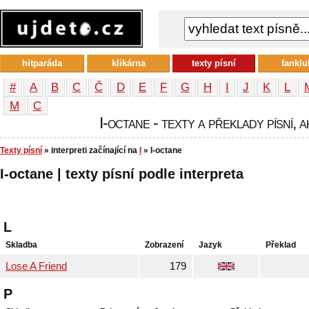
hitparáda
klikárna
texty písní
fanklu
#
A
B
C
Č
D
E
F
G
H
I
J
K
L
М
С
I-octane - texty a překlady písní, 
Texty písní
» interpreti začínající na
I
» I-octane
I-octane | texty písní podle interpreta
L
Skladba
Zobrazení
Jazyk
Překlad
Lose A Friend
179
P