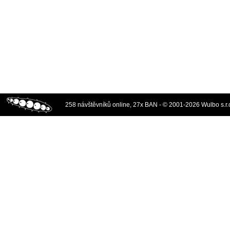
258 návštěvníků online, 27x BAN - © 2001-2026 Wulbo s.r.o