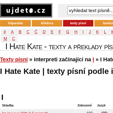
hitparáda
klikárna
texty písní
fanklu
#
A
B
C
Č
D
E
F
G
H
I
J
K
L
М
С
I Hate Kate - texty a překlady pís
Texty písní
» interpreti začínající na
I
» I Hat
I Hate Kate | texty písní podle 
I
Skladba
Zobrazení
Jazyk