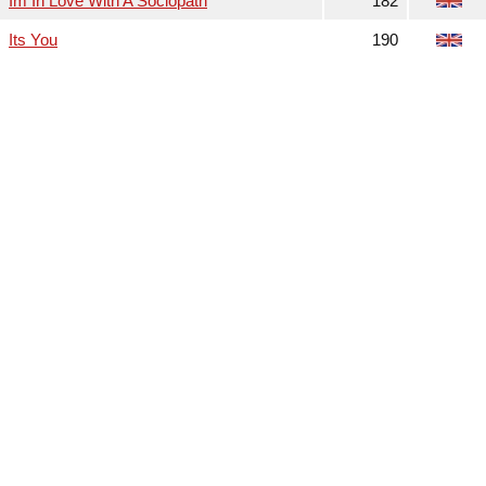
Im In Love With A Sociopath
182
Its You
190