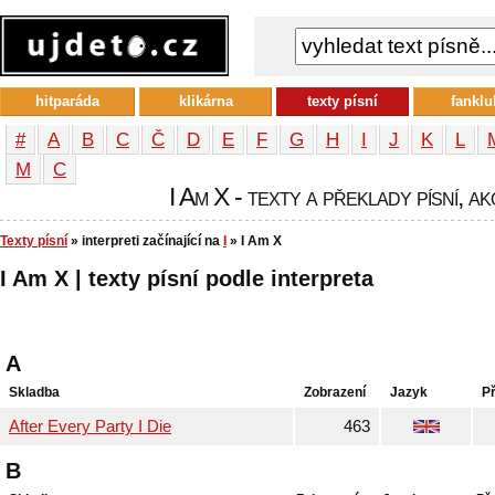
hitparáda
klikárna
texty písní
fanklu
#
A
B
C
Č
D
E
F
G
H
I
J
K
L
М
С
I Am X - texty a překlady písní, a
Texty písní
» interpreti začínající na
I
» I Am X
I Am X | texty písní podle interpreta
A
Skladba
Zobrazení
Jazyk
P
After Every Party I Die
463
B