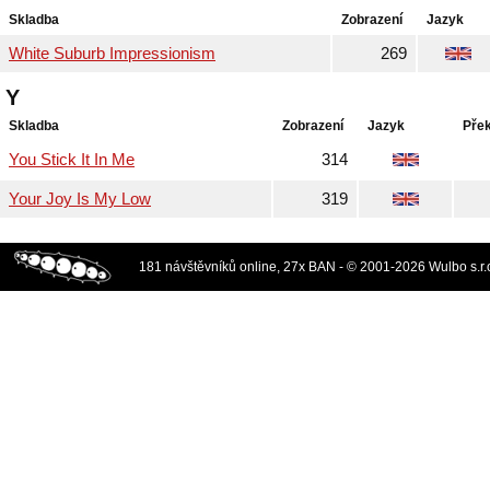
Skladba
Zobrazení
Jazyk
White Suburb Impressionism
269
Y
Skladba
Zobrazení
Jazyk
Pře
You Stick It In Me
314
Your Joy Is My Low
319
181 návštěvníků online, 27x BAN - © 2001-2026 Wulbo s.r.o