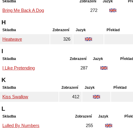
Skladba
Zobrazení
Jazyk
Př
Bring Me Back A Dog
272
H
Skladba
Zobrazení
Jazyk
Překlad
Heatwave
326
I
Skladba
Zobrazení
Jazyk
Překla
I Like Pretending
287
K
Skladba
Zobrazení
Jazyk
Překlad
Kiss Swallow
412
L
Skladba
Zobrazení
Jazyk
Přek
Lulled By Numbers
255