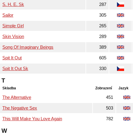
S. H. E. Sk
287
Sailor
305
Simple Girl
265
Skin Vision
289
Song Of Imaginary Beings
389
Spit It Out
605
Spit It Out Sk
330
T
Skladba
Zobrazení
Jazyk
The Alternative
451
The Negative Sex
503
This Will Make You Love Again
782
W