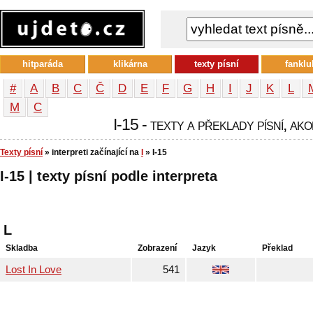
hitparáda
klikárna
texty písní
fanklu
#
A
B
C
Č
D
E
F
G
H
I
J
K
L
М
С
I-15 - texty a překlady písní, ako
Texty písní
» interpreti začínající na
I
» I-15
I-15 | texty písní podle interpreta
L
Skladba
Zobrazení
Jazyk
Překlad
Lost In Love
541