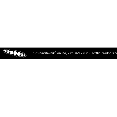
176 návštěvníků online, 27x BAN - © 2001-2026 Wulbo s.r.o