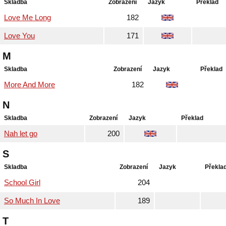
Skladba
Zobrazení
Jazyk
Překlad
Love Me Long
182
Love You
171
M
Skladba
Zobrazení
Jazyk
Překlad
More And More
182
N
Skladba
Zobrazení
Jazyk
Překlad
Nah let go
200
S
Skladba
Zobrazení
Jazyk
Překla
School Girl
204
So Much In Love
189
T