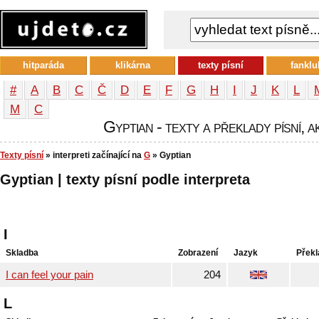
hitparáda
klikárna
texty písní
fanklu
#
A
B
C
Č
D
E
F
G
H
I
J
K
L
М
С
Gyptian - texty a překlady písní, a
Texty písní
» interpreti začínající na
G
» Gyptian
Gyptian | texty písní podle interpreta
I
Skladba
Zobrazení
Jazyk
Překl
I can feel your pain
204
L