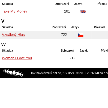
Skladba
Zobrazení
Jazyk
Překlad
Take My Money
201
V
Skladba
Zobrazení
Jazyk
Překlad
Vzdálený Hlas
722
W
Skladba
Zobrazení
Jazyk
Přek
Woman I Love You
212
162 návštěvníků online, 27x BAN - © 2001-2026 Wulbo s.r.o