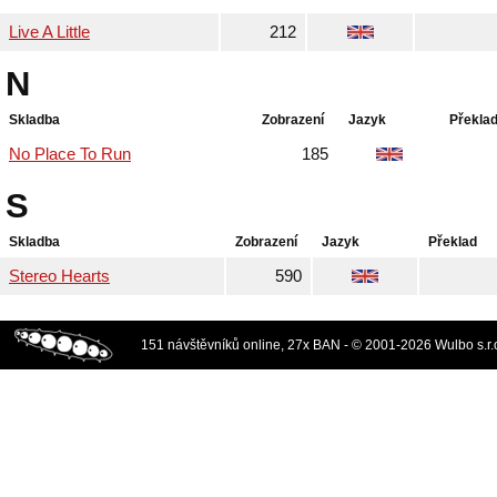
Live A Little
212
N
Skladba
Zobrazení
Jazyk
Překla
No Place To Run
185
S
Skladba
Zobrazení
Jazyk
Překlad
Stereo Hearts
590
151 návštěvníků online, 27x BAN - © 2001-2026 Wulbo s.r.o