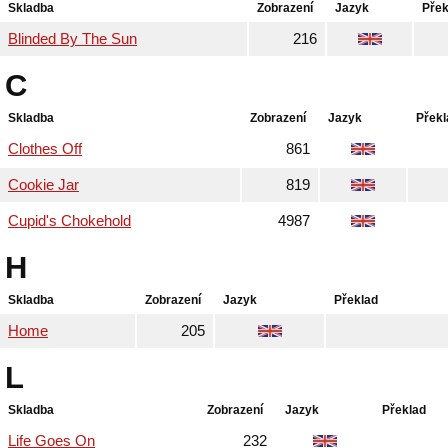
Skladba
Zobrazení
Jazyk
Přek
Blinded By The Sun
216
C
Skladba
Zobrazení
Jazyk
Překl
Clothes Off
861
Cookie Jar
819
Cupid's Chokehold
4987
H
Skladba
Zobrazení
Jazyk
Překlad
Home
205
L
Skladba
Zobrazení
Jazyk
Překlad
Life Goes On
232