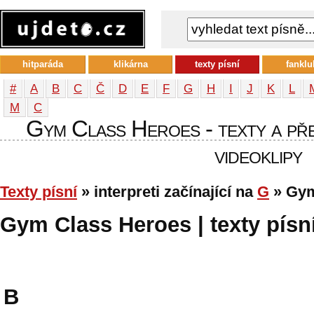
hitparáda
klikárna
texty písní
fanklu
#
A
B
C
Č
D
E
F
G
H
I
J
K
L
М
С
Gym Class Heroes - texty a přek
videoklipy
Texty písní
» interpreti začínající na
G
» Gym
Gym Class Heroes | texty písní
B