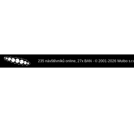
235 návštěvníků online, 27x BAN - © 2001-2026 Wulbo s.r.o