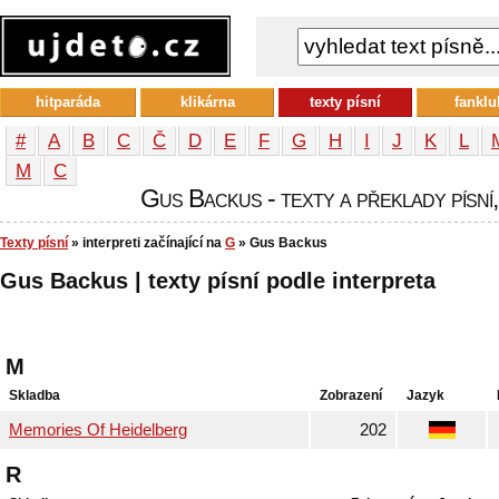
hitparáda
klikárna
texty písní
fanklu
#
A
B
C
Č
D
E
F
G
H
I
J
K
L
М
С
Gus Backus - texty a překlady písní,
Texty písní
» interpreti začínající na
G
» Gus Backus
Gus Backus | texty písní podle interpreta
M
Skladba
Zobrazení
Jazyk
Memories Of Heidelberg
202
R