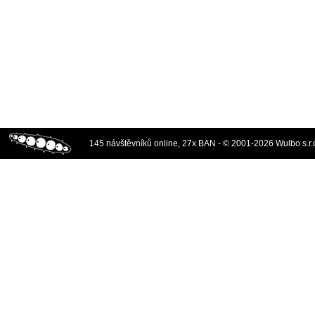
145 návštěvníků online, 27x BAN - © 2001-2026 Wulbo s.r.o