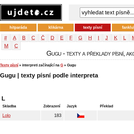
hitparáda
klikárna
texty písní
fanklu
#
A
B
C
Č
D
E
F
G
H
I
J
K
L
М
С
Gugu - texty a překlady písní, ak
Texty písní
» interpreti začínající na
G
» Gugu
Gugu | texty písní podle interpreta
L
Skladba
Zobrazení
Jazyk
Překlad
Lolo
183